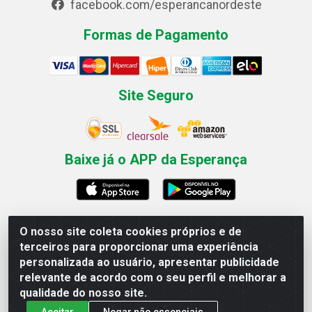
facebook.com/esperancanordeste
Formas de Pagamento
Site Seguro
Baixe já o APP da Esperança
O nosso site coleta cookies próprios e de
Esperança Nordeste - Rua Professor Caldas Filho, 291 -
terceiros para proporcionar uma experiência
Estância - Recife / PE CEP: 50771-335 - CNPJ
personalizada ao usuário, apresentar publicidade
03.666.136/0001-23
relevante de acordo com o seu perfil e melhorar a
qualidade do nosso site.
Aceitar
Negar não essenciais