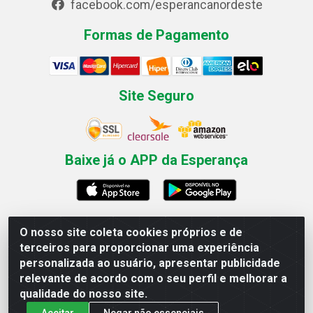
facebook.com/esperancanordeste
Formas de Pagamento
Site Seguro
Baixe já o APP da Esperança
O nosso site coleta cookies próprios e de
Esperança Nordeste - Rua Professor Caldas Filho, 291 -
terceiros para proporcionar uma experiência
Estância - Recife / PE CEP: 50771-335 - CNPJ
personalizada ao usuário, apresentar publicidade
03.666.136/0001-23
relevante de acordo com o seu perfil e melhorar a
qualidade do nosso site.
Aceitar
Negar não essenciais