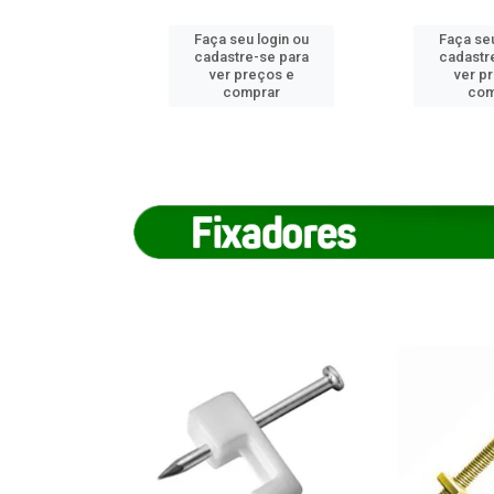
u login ou
Faça seu login ou
Faça seu
e-se para
cadastre-se para
cadastr
reços e
ver preços e
ver p
mprar
comprar
com