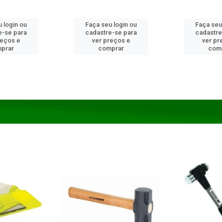
 login ou
Faça seu login ou
Faça seu
e-se para
cadastre-se para
cadastre
reços e
ver preços e
ver pr
prar
comprar
com