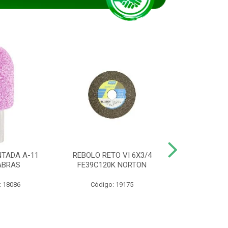
TADA A-11
REBOLO RETO VI 6X3/4
DISCO CORTE
ABRAS
FE39C120K NORTON
115BNA12 1
: 18086
Código: 19175
Código