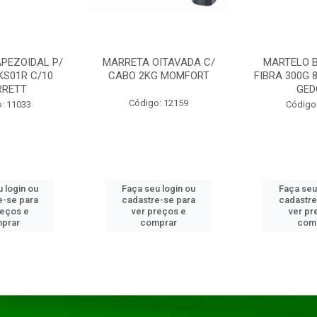
PEZOIDAL P/
MARRETA OITAVADA C/
MARTELO 
KS01R C/10
CABO 2KG MOMFORT
FIBRA 300G 
RRETT
GED
Código: 12159
: 11033
Código
 login ou
Faça seu login ou
Faça seu
e-se para
cadastre-se para
cadastre
reços e
ver preços e
ver pr
prar
comprar
com