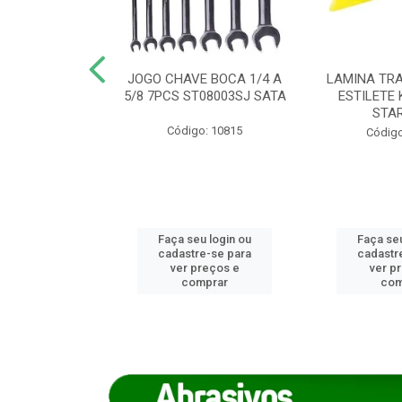
REIRO 8 CANTO
JOGO CHAVE BOCA 1/4 A
LAMINA TRA
DADO 170/8
5/8 7PCS ST08003SJ SATA
ESTILETE 
S (IMP)
STA
Código: 10815
o: 7746
Código
u login ou
Faça seu login ou
Faça seu
e-se para
cadastre-se para
cadastr
reços e
ver preços e
ver p
mprar
comprar
com