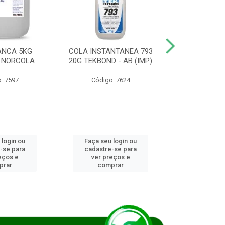
ANCA 5KG
COLA INSTANTANEA 793
COLA JUN
 NORCOLA
20G TEKBOND - AB (IMP)
DIESEL BI
: 7597
Código: 7624
Código
 login ou
Faça seu login ou
Faça seu 
-se para
cadastre-se para
cadastre
eços e
ver preços e
ver pr
prar
comprar
comp