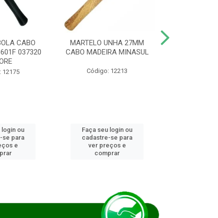
BOLA CABO
MARTELO UNHA 27MM
SERRA COP
8601F 037320
CABO MADEIRA MINASUL
FCH0196G
ORE
STAR
Código: 12213
: 12175
Código:
 login ou
Faça seu login ou
Faça seu 
-se para
cadastre-se para
cadastre
eços e
ver preços e
ver pr
prar
comprar
comp