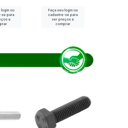
 login ou
Faça seu login ou
Faça seu 
-se para
cadastre-se para
cadastre
eços e
ver preços e
ver pr
prar
comprar
comp