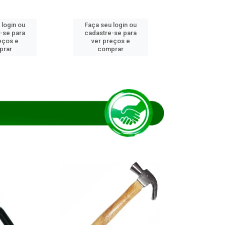
 login ou
Faça seu login ou
Faça seu 
-se para
cadastre-se para
cadastre
eços e
ver preços e
ver pr
prar
comprar
comp