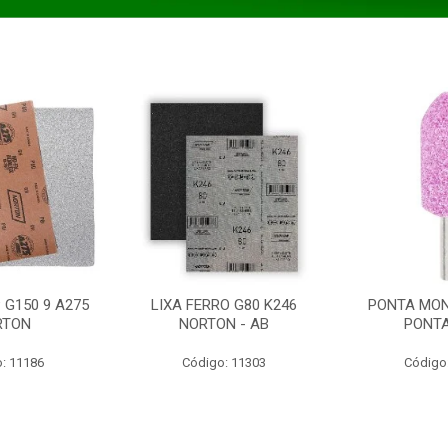
 G150 9 A275
LIXA FERRO G80 K246
PONTA MON
RTON
NORTON - AB
PONT
: 11186
Código: 11303
Código