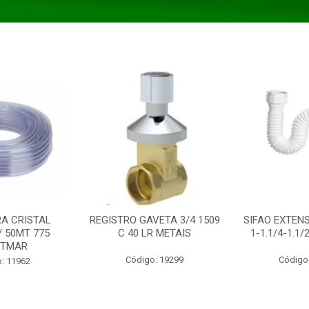
A CRISTAL
REGISTRO GAVETA 3/4 1509
SIFAO EXTENS
/ 50MT 775
C 40 LR METAIS
1-1.1/4-1.1
STMAR
Código: 19299
Código
: 11962