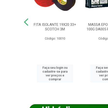
ANCA 1000G
FITA ISOLANTE 19X20 33+
MASSA EPO
X NORCOLA
SCOTCH 3M
100G DA005 
o: 7592
Código: 10010
Código
u login ou
Faça seu login ou
Faça seu
e-se para
cadastre-se para
cadastr
reços e
ver preços e
ver p
mprar
comprar
com