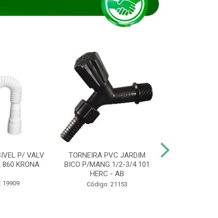
IVEL P/ VALV
TORNEIRA PVC JARDIM
TUBO ESG PR
/2 860 KRONA
BICO P/MANG 1/2-3/4 101
KRONA
HERC - AB
: 19909
Código:
Código: 21153