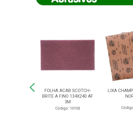
IAMANTADO
FOLHA ACAB SCOTCH-
LIXA CHAMP
NT SECO REFR
BRITE A FINO 134X240 AF
NO
TON - AB (...
3M
Código
o: 8880
Código: 10103