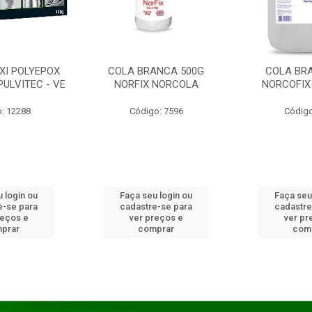
XI POLYEPOX
COLA BRANCA 500G
COLA BR
PULVITEC - VE
NORFIX NORCOLA
NORCOFIX
: 12288
Código: 7596
Código
 login ou
Faça seu login ou
Faça seu
e-se para
cadastre-se para
cadastre
reços e
ver preços e
ver pr
prar
comprar
com