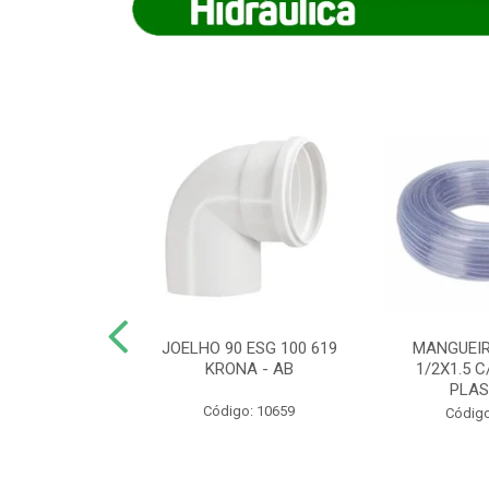
COTE FLEXIVEL
JOELHO 90 ESG 100 619
MANGUEIR
 743 KRONA
KRONA - AB
1/2X1.5 C
PLA
o: 9352
Código: 10659
Código