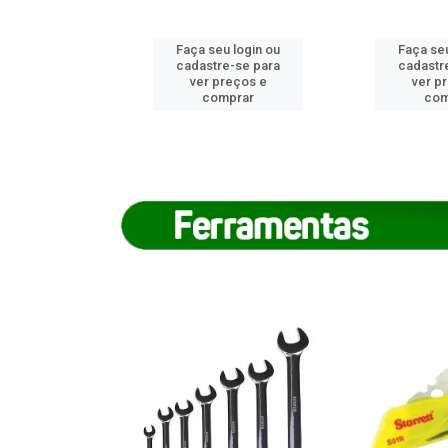
u login ou
Faça seu login ou
Faça seu
e-se para
cadastre-se para
cadastr
reços e
ver preços e
ver p
mprar
comprar
com