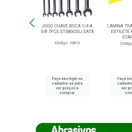
REIRO 8 CANTO
JOGO CHAVE BOCA 1/4 A
LAMINA TRA
DADO 170/8
5/8 7PCS ST08003SJ SATA
ESTILETE 
S (IMP)
STA
Código: 10815
o: 7746
Código
u login ou
Faça seu login ou
Faça seu
e-se para
cadastre-se para
cadastr
reços e
ver preços e
ver p
mprar
comprar
com