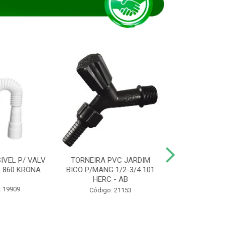
IVEL P/ VALV
TORNEIRA PVC JARDIM
TUBO ESG PR
/2 860 KRONA
BICO P/MANG 1/2-3/4 101
KRONA
HERC - AB
: 19909
Código:
Código: 21153