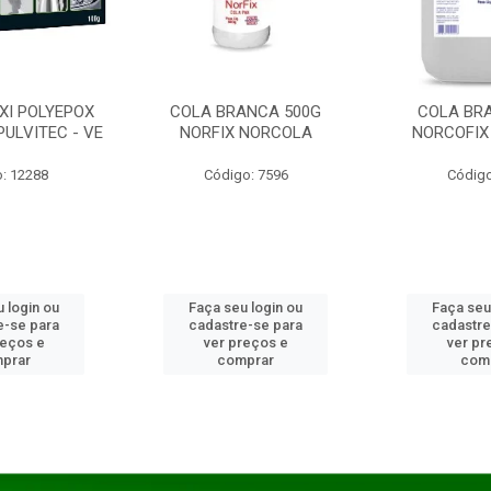
XI POLYEPOX
COLA BRANCA 500G
COLA BR
PULVITEC - VE
NORFIX NORCOLA
NORCOFIX
: 12288
Código: 7596
Código
 login ou
Faça seu login ou
Faça seu
e-se para
cadastre-se para
cadastre
reços e
ver preços e
ver pr
prar
comprar
com