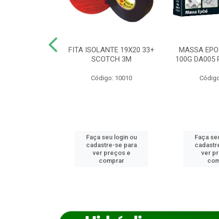
ANCA 1000G
FITA ISOLANTE 19X20 33+
MASSA EPO
X NORCOLA
SCOTCH 3M
100G DA005 
o: 7592
Código: 10010
Código
u login ou
Faça seu login ou
Faça seu
e-se para
cadastre-se para
cadastr
reços e
ver preços e
ver p
mprar
comprar
com