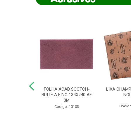
IAMANTADO
FOLHA ACAB SCOTCH-
LIXA CHAMP
NT SECO REFR
BRITE A FINO 134X240 AF
NO
TON - AB (...
3M
Código
o: 8880
Código: 10103