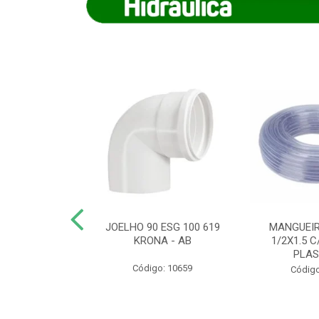
COTE FLEXIVEL
JOELHO 90 ESG 100 619
MANGUEIR
 743 KRONA
KRONA - AB
1/2X1.5 C
PLA
o: 9352
Código: 10659
Código