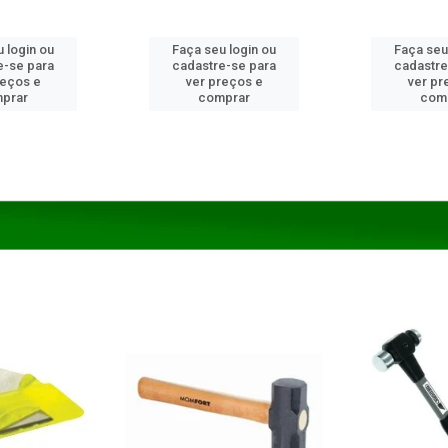
 login ou
Faça seu login ou
Faça seu
e-se para
cadastre-se para
cadastre
reços e
ver preços e
ver pr
prar
comprar
com