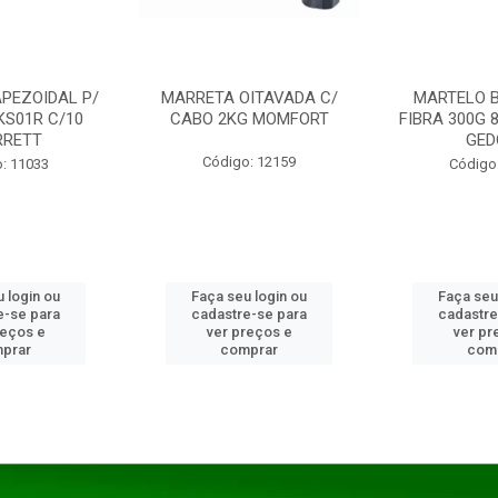
PEZOIDAL P/
MARRETA OITAVADA C/
MARTELO 
KS01R C/10
CABO 2KG MOMFORT
FIBRA 300G 
RRETT
GED
Código: 12159
: 11033
Código
 login ou
Faça seu login ou
Faça seu
e-se para
cadastre-se para
cadastre
reços e
ver preços e
ver pr
prar
comprar
com