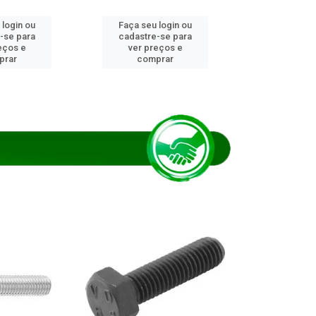
 login ou
Faça seu login ou
Faça seu 
-se para
cadastre-se para
cadastre
eços e
ver preços e
ver pr
prar
comprar
comp