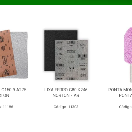
 G150 9 A275
LIXA FERRO G80 K246
PONTA MON
RTON
NORTON - AB
PONT
: 11186
Código: 11303
Código