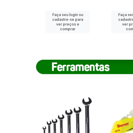
u login ou
Faça seu login ou
Faça seu
e-se para
cadastre-se para
cadastr
reços e
ver preços e
ver p
mprar
comprar
com