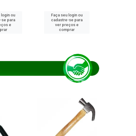
 login ou
Faça seu login ou
Faça seu 
-se para
cadastre-se para
cadastre
eços e
ver preços e
ver pr
prar
comprar
comp