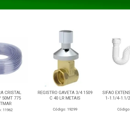
A CRISTAL
REGISTRO GAVETA 3/4 1509
SIFAO EXTENS
/ 50MT 775
C 40 LR METAIS
1-1.1/4-1.1
STMAR
Código: 19299
Código
: 11962