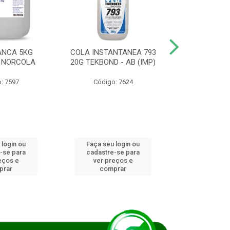
ANCA 5KG
COLA INSTANTANEA 793
COLA JUN
 NORCOLA
20G TEKBOND - AB (IMP)
DIESEL BI
: 7597
Código: 7624
Código
 login ou
Faça seu login ou
Faça seu 
-se para
cadastre-se para
cadastre
eços e
ver preços e
ver pr
prar
comprar
comp