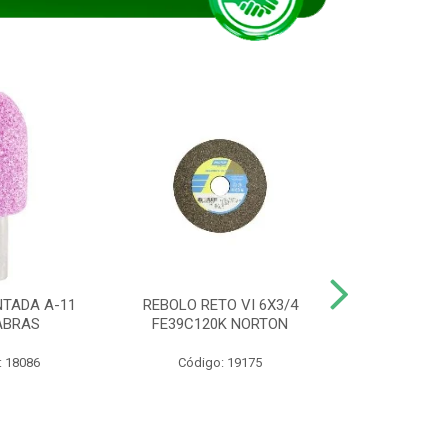
TADA A-11
REBOLO RETO VI 6X3/4
DISCO CORTE
ABRAS
FE39C120K NORTON
115BNA12 1
: 18086
Código: 19175
Código