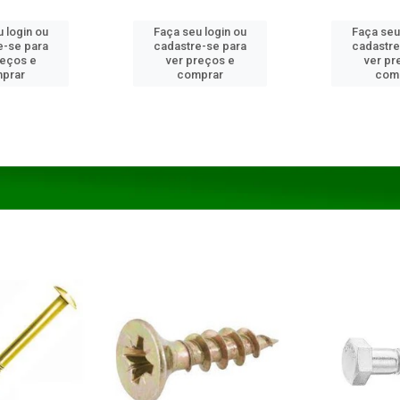
 login ou
Faça seu login ou
Faça seu
e-se para
cadastre-se para
cadastre
reços e
ver preços e
ver pr
prar
comprar
com