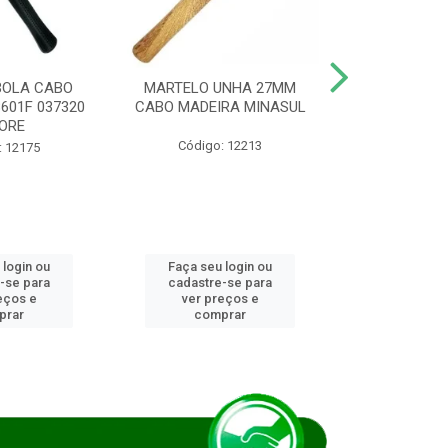
BOLA CABO
MARTELO UNHA 27MM
SERRA COP
8601F 037320
CABO MADEIRA MINASUL
FCH0196G
ORE
STAR
Código: 12213
: 12175
Código:
 login ou
Faça seu login ou
Faça seu 
-se para
cadastre-se para
cadastre
eços e
ver preços e
ver pr
prar
comprar
comp