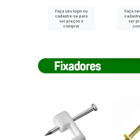
u login ou
Faça seu login ou
Faça seu
e-se para
cadastre-se para
cadastr
reços e
ver preços e
ver p
mprar
comprar
com