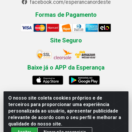
facebook.com/esperancanordeste
Formas de Pagamento
Site Seguro
Baixe já o APP da Esperança
O nosso site coleta cookies próprios e de
Esperança Nordeste - Rua Professor Caldas Filho, 291 -
terceiros para proporcionar uma experiência
Estância - Recife / PE CEP: 50771-335 - CNPJ
personalizada ao usuário, apresentar publicidade
03.666.136/0001-23
relevante de acordo com o seu perfil e melhorar a
qualidade do nosso site.
Aceitar
Negar não essenciais