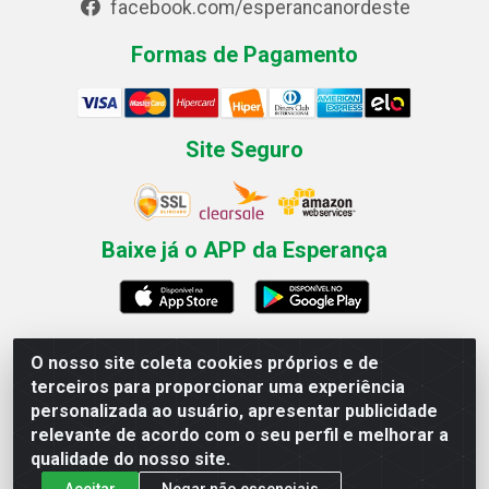
facebook.com/esperancanordeste
Formas de Pagamento
Site Seguro
Baixe já o APP da Esperança
O nosso site coleta cookies próprios e de
Esperança Nordeste - Rua Professor Caldas Filho, 291 -
terceiros para proporcionar uma experiência
Estância - Recife / PE CEP: 50771-335 - CNPJ
personalizada ao usuário, apresentar publicidade
03.666.136/0001-23
relevante de acordo com o seu perfil e melhorar a
qualidade do nosso site.
Aceitar
Negar não essenciais