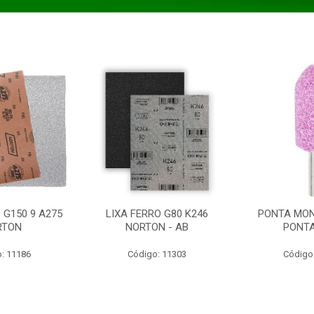
 G150 9 A275
LIXA FERRO G80 K246
PONTA MON
RTON
NORTON - AB
PONT
: 11186
Código: 11303
Código