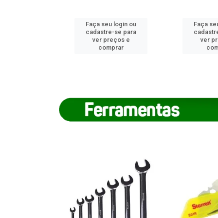
u login ou
Faça seu login ou
Faça seu
e-se para
cadastre-se para
cadastr
reços e
ver preços e
ver p
mprar
comprar
com