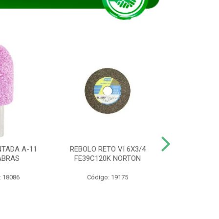
TADA A-11
REBOLO RETO VI 6X3/4
DISCO CORTE
ABRAS
FE39C120K NORTON
115BNA12 1
: 18086
Código: 19175
Código