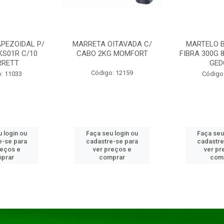
PEZOIDAL P/
MARRETA OITAVADA C/
MARTELO 
KS01R C/10
CABO 2KG MOMFORT
FIBRA 300G 
RRETT
GED
Código: 12159
: 11033
Código
 login ou
Faça seu login ou
Faça seu
e-se para
cadastre-se para
cadastre
reços e
ver preços e
ver pr
prar
comprar
com