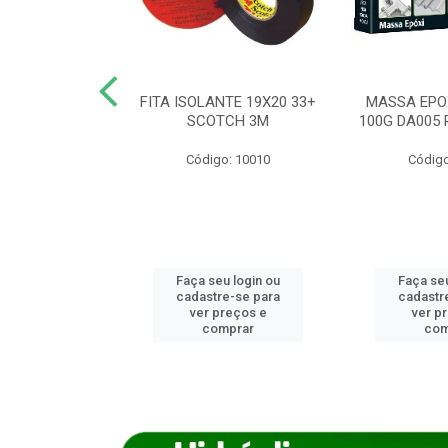
ANCA 1000G
FITA ISOLANTE 19X20 33+
MASSA EPO
X NORCOLA
SCOTCH 3M
100G DA005 
o: 7592
Código: 10010
Código
u login ou
Faça seu login ou
Faça seu
e-se para
cadastre-se para
cadastr
reços e
ver preços e
ver p
mprar
comprar
com