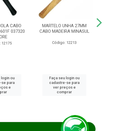
BOLA CABO
MARTELO UNHA 27MM
SERRA COP
8601F 037320
CABO MADEIRA MINASUL
FCH0196G
ORE
STAR
Código: 12213
: 12175
Código:
 login ou
Faça seu login ou
Faça seu 
-se para
cadastre-se para
cadastre
eços e
ver preços e
ver pr
prar
comprar
comp