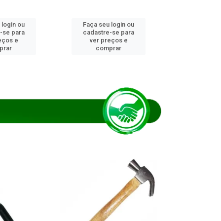
 login ou
Faça seu login ou
Faça seu 
-se para
cadastre-se para
cadastre
eços e
ver preços e
ver pr
prar
comprar
comp