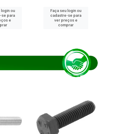
 login ou
Faça seu login ou
Faça seu 
-se para
cadastre-se para
cadastre
eços e
ver preços e
ver pr
prar
comprar
comp