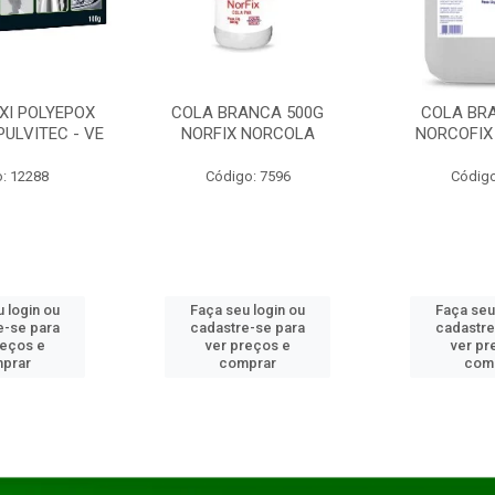
XI POLYEPOX
COLA BRANCA 500G
COLA BR
PULVITEC - VE
NORFIX NORCOLA
NORCOFIX
: 12288
Código: 7596
Código
 login ou
Faça seu login ou
Faça seu
e-se para
cadastre-se para
cadastre
reços e
ver preços e
ver pr
prar
comprar
com