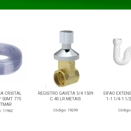
A CRISTAL
REGISTRO GAVETA 3/4 1509
SIFAO EXTENS
/ 50MT 775
C 40 LR METAIS
1-1.1/4-1.1
STMAR
Código: 19299
Código
: 11962