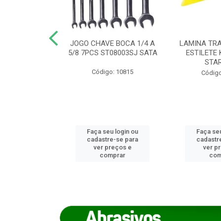
REIRO 8 CANTO
JOGO CHAVE BOCA 1/4 A
LAMINA TRA
DADO 170/8
5/8 7PCS ST08003SJ SATA
ESTILETE 
S (IMP)
STA
Código: 10815
o: 7746
Código
u login ou
Faça seu login ou
Faça seu
e-se para
cadastre-se para
cadastr
reços e
ver preços e
ver p
mprar
comprar
com