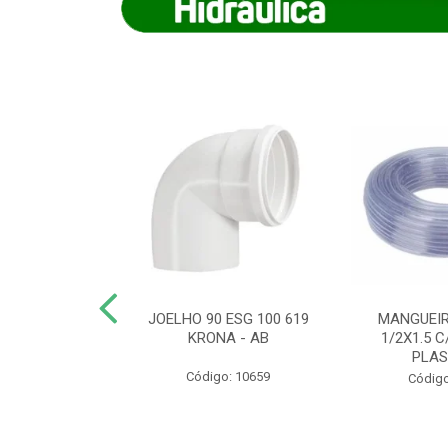
COTE FLEXIVEL
JOELHO 90 ESG 100 619
MANGUEIR
 743 KRONA
KRONA - AB
1/2X1.5 C
PLA
o: 9352
Código: 10659
Código