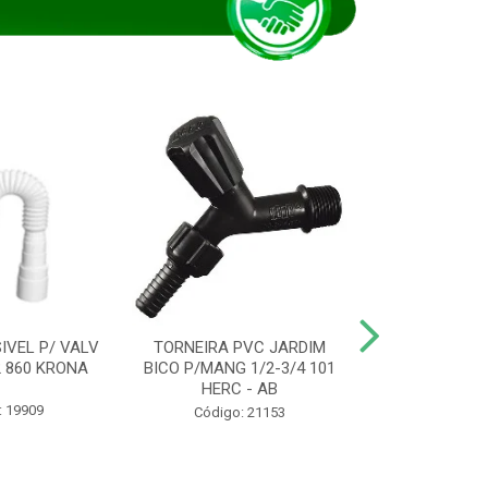
IVEL P/ VALV
TORNEIRA PVC JARDIM
TUBO ESG PR
/2 860 KRONA
BICO P/MANG 1/2-3/4 101
KRONA
HERC - AB
: 19909
Código:
Código: 21153