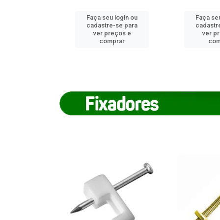
u login ou
Faça seu login ou
Faça seu
e-se para
cadastre-se para
cadastr
reços e
ver preços e
ver p
mprar
comprar
com