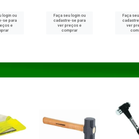
 login ou
Faça seu login ou
Faça seu
e-se para
cadastre-se para
cadastre
reços e
ver preços e
ver pr
prar
comprar
com