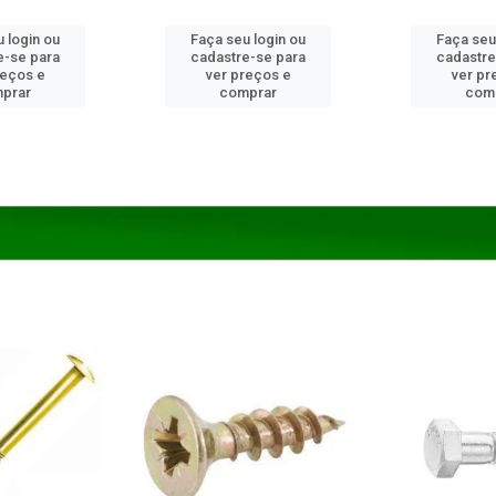
 login ou
Faça seu login ou
Faça seu
e-se para
cadastre-se para
cadastre
reços e
ver preços e
ver pr
prar
comprar
com