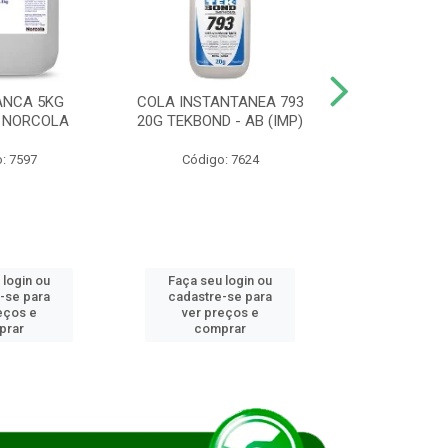
ANCA 5KG
COLA INSTANTANEA 793
COLA JUN
 NORCOLA
20G TEKBOND - AB (IMP)
DIESEL BI
: 7597
Código: 7624
Código
 login ou
Faça seu login ou
Faça seu 
-se para
cadastre-se para
cadastre
eços e
ver preços e
ver pr
prar
comprar
comp