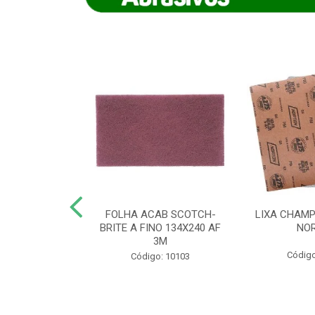
IAMANTADO
FOLHA ACAB SCOTCH-
LIXA CHAMP
NT SECO REFR
BRITE A FINO 134X240 AF
NO
TON - AB (...
3M
Código
o: 8880
Código: 10103