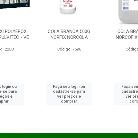
XI POLYEPOX
COLA BRANCA 500G
COLA BR
PULVITEC - VE
NORFIX NORCOLA
NORCOFIX
: 12288
Código: 7596
Código
 login ou
Faça seu login ou
Faça seu
e-se para
cadastre-se para
cadastre
reços e
ver preços e
ver pr
prar
comprar
com