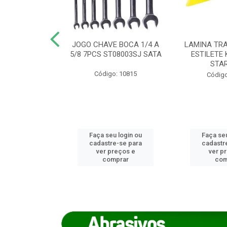
REIRO 8 CANTO
JOGO CHAVE BOCA 1/4 A
LAMINA TRA
DADO 170/8
5/8 7PCS ST08003SJ SATA
ESTILETE 
S (IMP)
STA
Código: 10815
o: 7746
Código
u login ou
Faça seu login ou
Faça seu
e-se para
cadastre-se para
cadastr
reços e
ver preços e
ver p
mprar
comprar
com