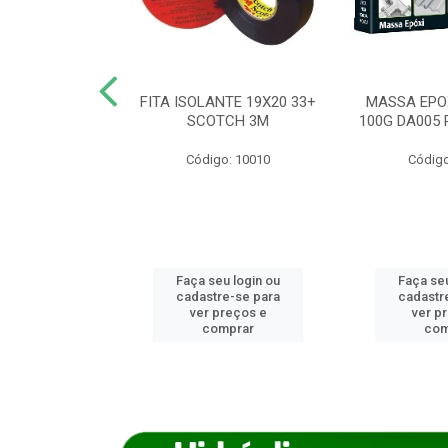
ANCA 1000G
FITA ISOLANTE 19X20 33+
MASSA EPO
X NORCOLA
SCOTCH 3M
100G DA005 
o: 7592
Código: 10010
Código
u login ou
Faça seu login ou
Faça seu
e-se para
cadastre-se para
cadastr
reços e
ver preços e
ver p
mprar
comprar
com