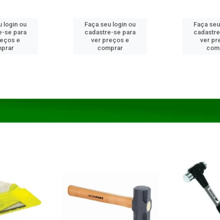
 login ou
Faça seu login ou
Faça seu
e-se para
cadastre-se para
cadastre
reços e
ver preços e
ver pr
prar
comprar
com