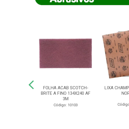
IAMANTADO
FOLHA ACAB SCOTCH-
LIXA CHAMP
NT SECO REFR
BRITE A FINO 134X240 AF
NO
TON - AB (...
3M
Código
o: 8880
Código: 10103