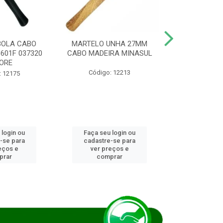
BOLA CABO
MARTELO UNHA 27MM
SERRA COP
8601F 037320
CABO MADEIRA MINASUL
FCH0196G
ORE
STAR
Código: 12213
: 12175
Código:
 login ou
Faça seu login ou
Faça seu 
-se para
cadastre-se para
cadastre
eços e
ver preços e
ver pr
prar
comprar
comp