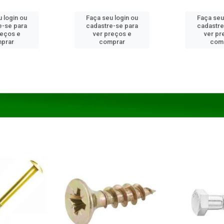
 login ou
Faça seu login ou
Faça seu
e-se para
cadastre-se para
cadastre
reços e
ver preços e
ver pr
prar
comprar
com