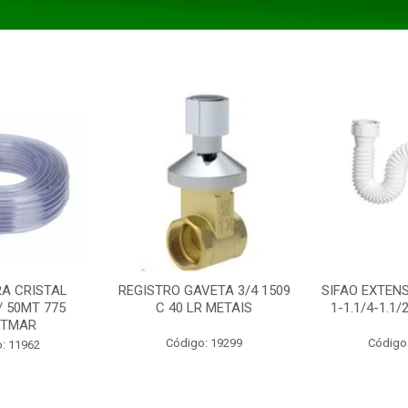
A CRISTAL
REGISTRO GAVETA 3/4 1509
SIFAO EXTENS
/ 50MT 775
C 40 LR METAIS
1-1.1/4-1.1
STMAR
Código: 19299
Código
: 11962