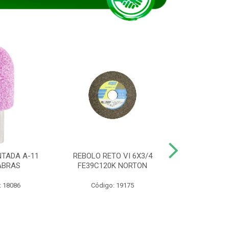
TADA A-11
REBOLO RETO VI 6X3/4
DISCO CORTE
ABRAS
FE39C120K NORTON
115BNA12 1
: 18086
Código: 19175
Código