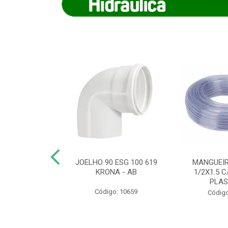
COTE FLEXIVEL
JOELHO 90 ESG 100 619
MANGUEIR
 743 KRONA
KRONA - AB
1/2X1.5 C
PLA
o: 9352
Código: 10659
Código