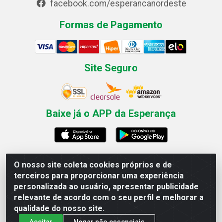
facebook.com/esperancanordeste
Formas de Pagamento
Site Seguro
Baixe já o APP da Esperança
O nosso site coleta cookies próprios e de
Esperança Nordeste - Rua Professor Caldas Filho, 291 -
terceiros para proporcionar uma experiência
Estância - Recife / PE CEP: 50771-335 - CNPJ
personalizada ao usuário, apresentar publicidade
03.666.136/0001-23
relevante de acordo com o seu perfil e melhorar a
qualidade do nosso site.
Aceitar
Negar não essenciais