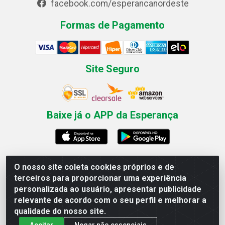
facebook.com/esperancanordeste
Formas de Pagamento
Site Seguro
Baixe já o APP da Esperança
O nosso site coleta cookies próprios e de
Esperança Nordeste - Rua Professor Caldas Filho, 291 -
terceiros para proporcionar uma experiência
Estância - Recife / PE CEP: 50771-335 - CNPJ
personalizada ao usuário, apresentar publicidade
03.666.136/0001-23
relevante de acordo com o seu perfil e melhorar a
qualidade do nosso site.
Aceitar
Negar não essenciais