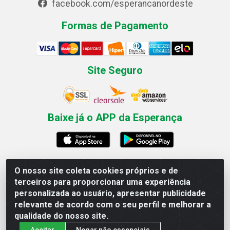
facebook.com/esperancanordeste
Formas de Pagamento
Site Seguro
Baixe já o APP da Esperança
O nosso site coleta cookies próprios e de
Esperança Nordeste - Rua Professor Caldas Filho, 291 -
terceiros para proporcionar uma experiência
Estância - Recife / PE CEP: 50771-335 - CNPJ
personalizada ao usuário, apresentar publicidade
03.666.136/0001-23
relevante de acordo com o seu perfil e melhorar a
qualidade do nosso site.
Aceitar
Negar não essenciais