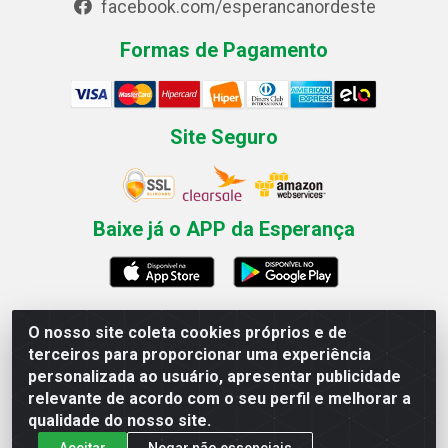
facebook.com/esperancanordeste
Formas de Pagamento
Site Seguro
Baixe já o APP da Esperança
O nosso site coleta cookies próprios e de
Esperança Nordeste - Rua Professor Caldas Filho, 291 -
terceiros para proporcionar uma experiência
Estância - Recife / PE CEP: 50771-335 - CNPJ
personalizada ao usuário, apresentar publicidade
03.666.136/0001-23
relevante de acordo com o seu perfil e melhorar a
qualidade do nosso site.
Aceitar
Negar não essenciais