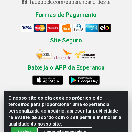
facebook.com/esperancanordeste
Formas de Pagamento
Site Seguro
Baixe já o APP da Esperança
O nosso site coleta cookies próprios e de
Esperança Nordeste - Rua Professor Caldas Filho, 291 -
terceiros para proporcionar uma experiência
Estância - Recife / PE CEP: 50771-335 - CNPJ
personalizada ao usuário, apresentar publicidade
03.666.136/0001-23
relevante de acordo com o seu perfil e melhorar a
qualidade do nosso site.
Aceitar
Negar não essenciais