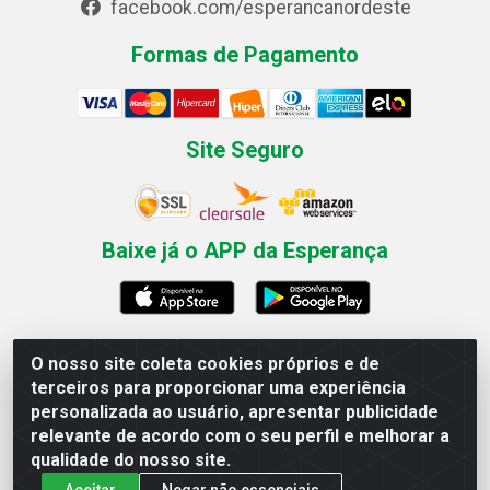
facebook.com/esperancanordeste
Formas de Pagamento
Site Seguro
Baixe já o APP da Esperança
O nosso site coleta cookies próprios e de
Esperança Nordeste - Rua Professor Caldas Filho, 291 -
terceiros para proporcionar uma experiência
Estância - Recife / PE CEP: 50771-335 - CNPJ
personalizada ao usuário, apresentar publicidade
03.666.136/0001-23
relevante de acordo com o seu perfil e melhorar a
qualidade do nosso site.
Aceitar
Negar não essenciais