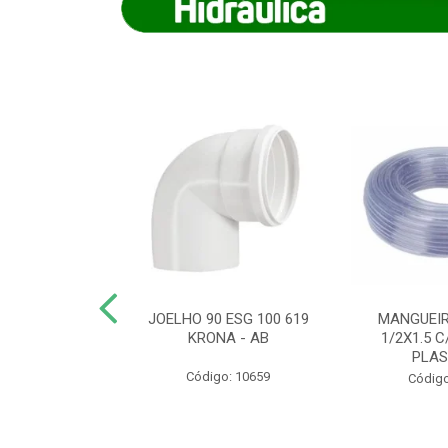
COTE FLEXIVEL
JOELHO 90 ESG 100 619
MANGUEIR
 743 KRONA
KRONA - AB
1/2X1.5 C
PLA
o: 9352
Código: 10659
Código