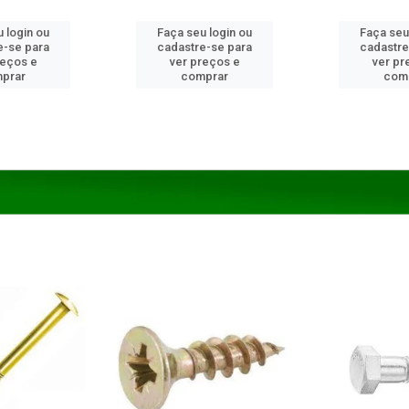
 login ou
Faça seu login ou
Faça seu
e-se para
cadastre-se para
cadastre
reços e
ver preços e
ver pr
prar
comprar
com