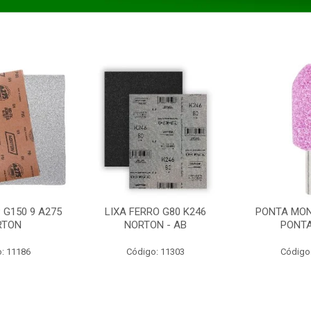
 G150 9 A275
LIXA FERRO G80 K246
PONTA MON
RTON
NORTON - AB
PONT
: 11186
Código: 11303
Código