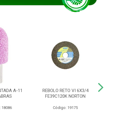
TADA A-11
REBOLO RETO VI 6X3/4
DISCO CORTE
ABRAS
FE39C120K NORTON
115BNA12 1
: 18086
Código: 19175
Código