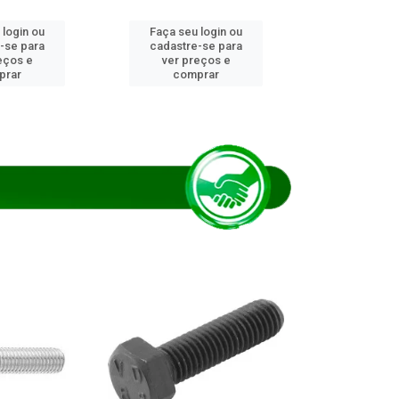
 login ou
Faça seu login ou
Faça seu 
-se para
cadastre-se para
cadastre
eços e
ver preços e
ver pr
prar
comprar
comp