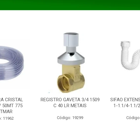
A CRISTAL
REGISTRO GAVETA 3/4 1509
SIFAO EXTENS
/ 50MT 775
C 40 LR METAIS
1-1.1/4-1.1
STMAR
Código: 19299
Código
: 11962