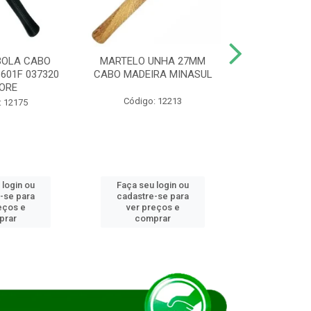
BOLA CABO
MARTELO UNHA 27MM
SERRA COP
8601F 037320
CABO MADEIRA MINASUL
FCH0196G
ORE
STAR
Código: 12213
: 12175
Código:
 login ou
Faça seu login ou
Faça seu 
-se para
cadastre-se para
cadastre
eços e
ver preços e
ver pr
prar
comprar
comp