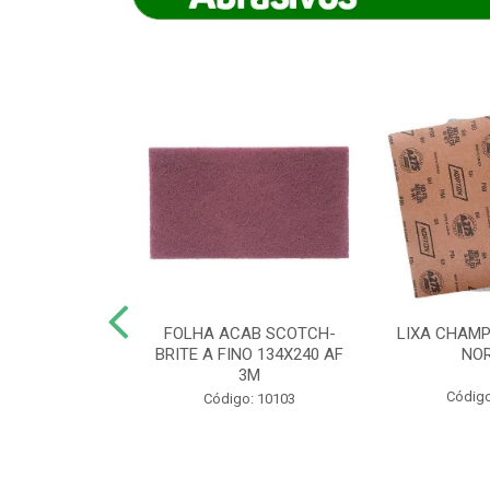
IAMANTADO
FOLHA ACAB SCOTCH-
LIXA CHAMP
NT SECO REFR
BRITE A FINO 134X240 AF
NO
TON - AB (...
3M
Código
o: 8880
Código: 10103