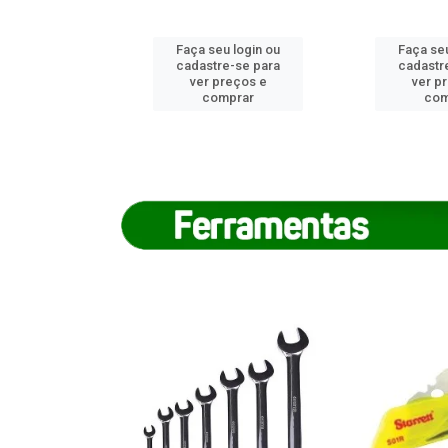
u login ou
Faça seu login ou
Faça seu
e-se para
cadastre-se para
cadastr
reços e
ver preços e
ver p
mprar
comprar
com