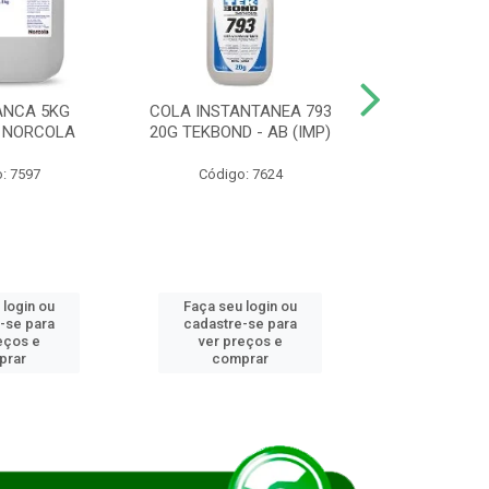
ANCA 5KG
COLA INSTANTANEA 793
COLA JUN
 NORCOLA
20G TEKBOND - AB (IMP)
DIESEL BI
: 7597
Código: 7624
Código
 login ou
Faça seu login ou
Faça seu 
-se para
cadastre-se para
cadastre
eços e
ver preços e
ver pr
prar
comprar
comp