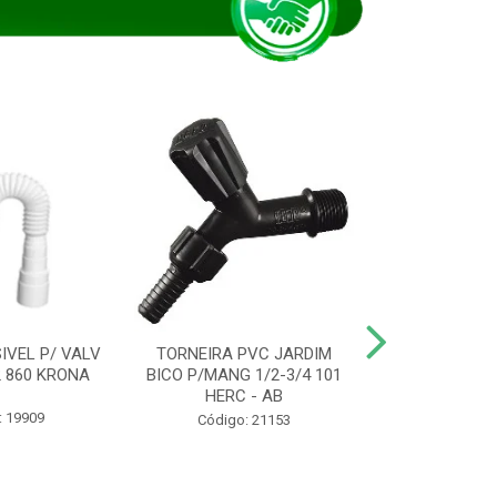
IVEL P/ VALV
TORNEIRA PVC JARDIM
TUBO ESG PR
/2 860 KRONA
BICO P/MANG 1/2-3/4 101
KRONA
HERC - AB
: 19909
Código:
Código: 21153