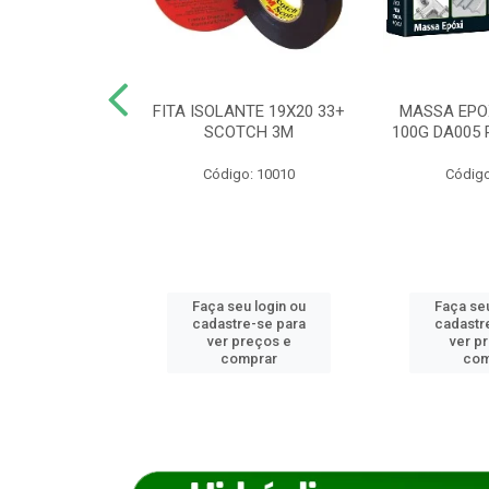
ANCA 1000G
FITA ISOLANTE 19X20 33+
MASSA EPO
X NORCOLA
SCOTCH 3M
100G DA005 
o: 7592
Código: 10010
Código
u login ou
Faça seu login ou
Faça seu
e-se para
cadastre-se para
cadastr
reços e
ver preços e
ver p
mprar
comprar
com