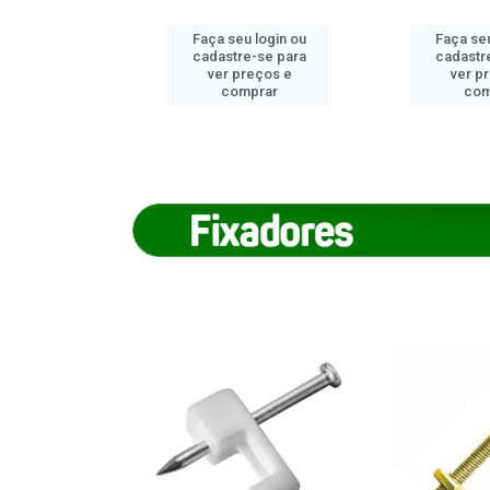
u login ou
Faça seu login ou
Faça seu
e-se para
cadastre-se para
cadastr
reços e
ver preços e
ver p
mprar
comprar
com