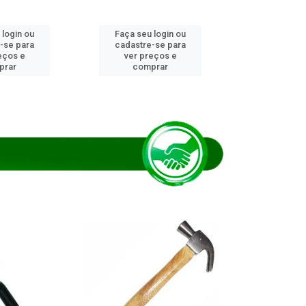
 login ou
Faça seu login ou
Faça seu 
-se para
cadastre-se para
cadastre
eços e
ver preços e
ver pr
prar
comprar
comp