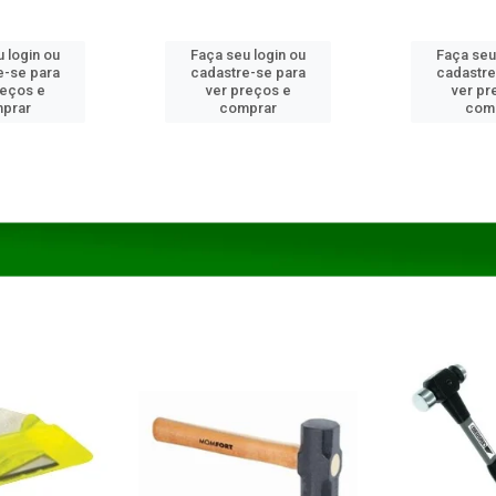
 login ou
Faça seu login ou
Faça seu
e-se para
cadastre-se para
cadastre
reços e
ver preços e
ver pr
prar
comprar
com