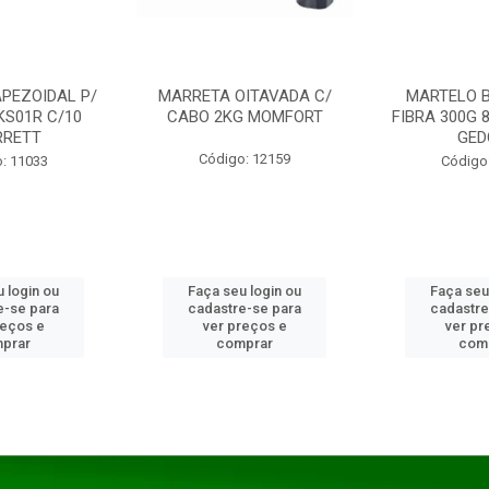
PEZOIDAL P/
MARRETA OITAVADA C/
MARTELO 
KS01R C/10
CABO 2KG MOMFORT
FIBRA 300G 
RRETT
GED
Código: 12159
: 11033
Código
 login ou
Faça seu login ou
Faça seu
e-se para
cadastre-se para
cadastre
reços e
ver preços e
ver pr
prar
comprar
com