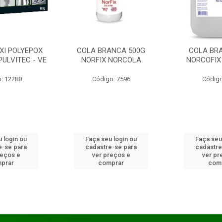
XI POLYEPOX
COLA BRANCA 500G
COLA BR
PULVITEC - VE
NORFIX NORCOLA
NORCOFIX
: 12288
Código: 7596
Código
 login ou
Faça seu login ou
Faça seu
e-se para
cadastre-se para
cadastre
reços e
ver preços e
ver pr
prar
comprar
com