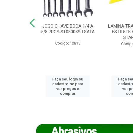
REIRO 8 CANTO
JOGO CHAVE BOCA 1/4 A
LAMINA TRA
DADO 170/8
5/8 7PCS ST08003SJ SATA
ESTILETE 
S (IMP)
STA
Código: 10815
o: 7746
Código
u login ou
Faça seu login ou
Faça seu
e-se para
cadastre-se para
cadastr
reços e
ver preços e
ver p
mprar
comprar
com