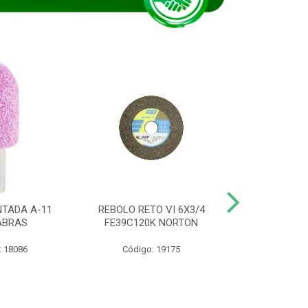
TADA A-11
REBOLO RETO VI 6X3/4
DISCO CORTE
ABRAS
FE39C120K NORTON
115BNA12 1
: 18086
Código: 19175
Código