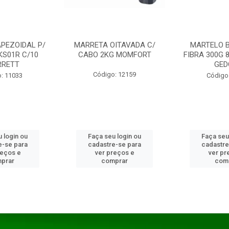
PEZOIDAL P/
MARRETA OITAVADA C/
MARTELO 
KS01R C/10
CABO 2KG MOMFORT
FIBRA 300G 
RRETT
GED
Código: 12159
: 11033
Código
 login ou
Faça seu login ou
Faça seu
e-se para
cadastre-se para
cadastre
reços e
ver preços e
ver pr
prar
comprar
com