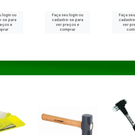
 login ou
Faça seu login ou
Faça seu
e-se para
cadastre-se para
cadastre
reços e
ver preços e
ver pr
prar
comprar
com