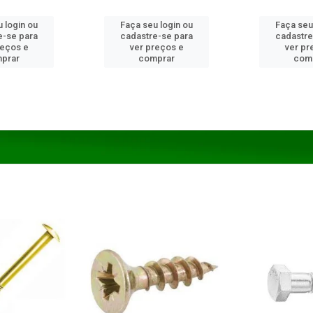
 login ou
Faça seu login ou
Faça seu
e-se para
cadastre-se para
cadastre
reços e
ver preços e
ver pr
prar
comprar
com