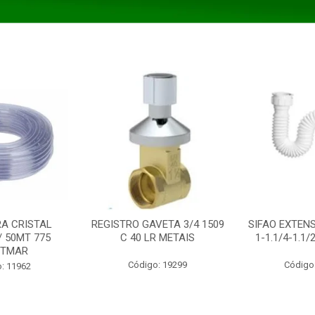
A CRISTAL
REGISTRO GAVETA 3/4 1509
SIFAO EXTENS
/ 50MT 775
C 40 LR METAIS
1-1.1/4-1.1
STMAR
Código: 19299
Código
: 11962