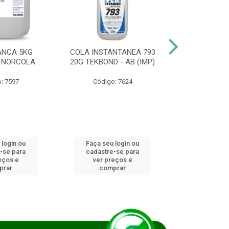
ANCA 5KG
COLA INSTANTANEA 793
COLA JUN
 NORCOLA
20G TEKBOND - AB (IMP)
DIESEL BI
: 7597
Código: 7624
Código
 login ou
Faça seu login ou
Faça seu 
-se para
cadastre-se para
cadastre
eços e
ver preços e
ver pr
prar
comprar
comp