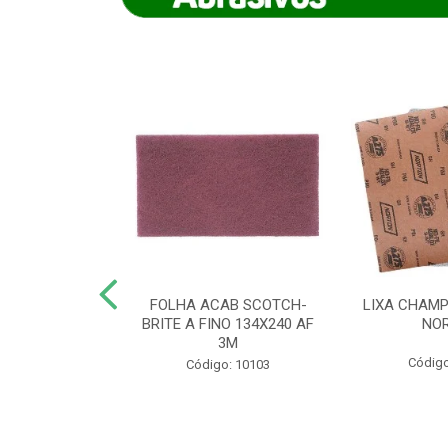
IAMANTADO
FOLHA ACAB SCOTCH-
LIXA CHAMP
NT SECO REFR
BRITE A FINO 134X240 AF
NO
TON - AB (...
3M
Código
o: 8880
Código: 10103