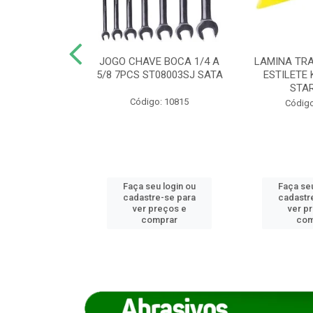
REIRO 8 CANTO
JOGO CHAVE BOCA 1/4 A
LAMINA TRA
DADO 170/8
5/8 7PCS ST08003SJ SATA
ESTILETE 
S (IMP)
STA
Código: 10815
o: 7746
Código
u login ou
Faça seu login ou
Faça seu
e-se para
cadastre-se para
cadastr
reços e
ver preços e
ver p
mprar
comprar
com