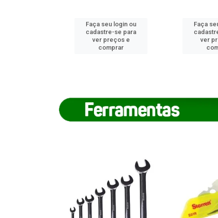
u login ou
Faça seu login ou
Faça seu
e-se para
cadastre-se para
cadastr
reços e
ver preços e
ver p
mprar
comprar
com