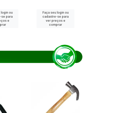
 login ou
Faça seu login ou
Faça seu 
-se para
cadastre-se para
cadastre
eços e
ver preços e
ver pr
prar
comprar
comp