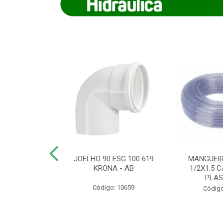
COTE FLEXIVEL
JOELHO 90 ESG 100 619
MANGUEIR
 743 KRONA
KRONA - AB
1/2X1.5 C
PLA
o: 9352
Código: 10659
Código