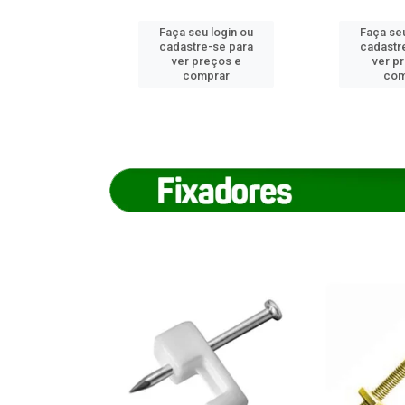
u login ou
Faça seu login ou
Faça seu
e-se para
cadastre-se para
cadastr
reços e
ver preços e
ver p
mprar
comprar
com