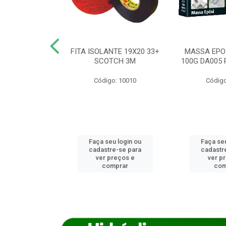
ANCA 1000G
FITA ISOLANTE 19X20 33+
MASSA EPO
X NORCOLA
SCOTCH 3M
100G DA005 
o: 7592
Código: 10010
Código
u login ou
Faça seu login ou
Faça seu
e-se para
cadastre-se para
cadastr
reços e
ver preços e
ver p
mprar
comprar
com