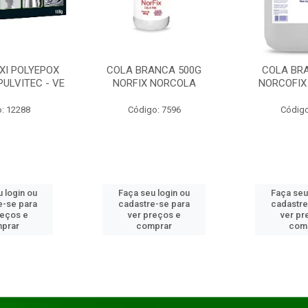
XI POLYEPOX
COLA BRANCA 500G
COLA BR
PULVITEC - VE
NORFIX NORCOLA
NORCOFIX
: 12288
Código: 7596
Código
 login ou
Faça seu login ou
Faça seu
e-se para
cadastre-se para
cadastre
reços e
ver preços e
ver pr
prar
comprar
com