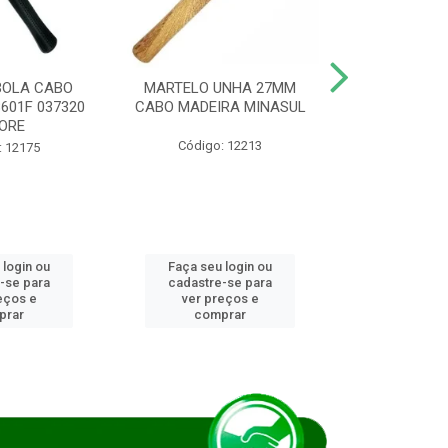
BOLA CABO
MARTELO UNHA 27MM
SERRA COP
8601F 037320
CABO MADEIRA MINASUL
FCH0196G
ORE
STAR
Código: 12213
: 12175
Código:
 login ou
Faça seu login ou
Faça seu 
-se para
cadastre-se para
cadastre
eços e
ver preços e
ver pr
prar
comprar
comp