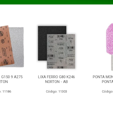
 G150 9 A275
LIXA FERRO G80 K246
PONTA MON
RTON
NORTON - AB
PONT
: 11186
Código: 11303
Código