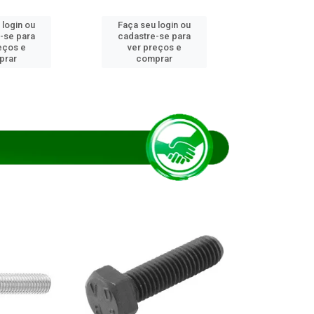
 login ou
Faça seu login ou
Faça seu 
-se para
cadastre-se para
cadastre
eços e
ver preços e
ver pr
prar
comprar
comp