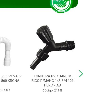
IVEL P/ VALV
TORNEIRA PVC JARDIM
TUBO ESG PR
/2 860 KRONA
BICO P/MANG 1/2-3/4 101
KRONA
HERC - AB
: 19909
Código:
Código: 21153