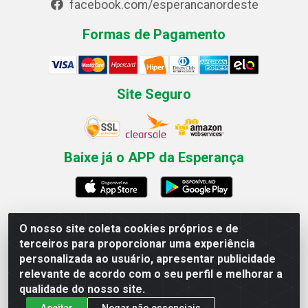
facebook.com/esperancanordeste
Formas de Pagamento
Site Seguro
Baixe já o APP da Esperança
O nosso site coleta cookies próprios e de
Esperança Nordeste - Rua Professor Caldas Filho, 291 -
terceiros para proporcionar uma experiência
Estância - Recife / PE CEP: 50771-335 - CNPJ
personalizada ao usuário, apresentar publicidade
03.666.136/0001-23
relevante de acordo com o seu perfil e melhorar a
qualidade do nosso site.
Aceitar
Negar não essenciais