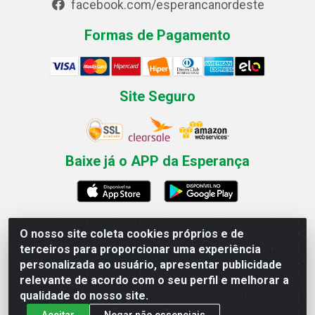
facebook.com/esperancanordeste
Formas de Pagamento
Site Seguro
Baixe já o APP da Esperança
O nosso site coleta cookies próprios e de
Esperança Nordeste - Rua Professor Caldas Filho, 291 -
terceiros para proporcionar uma experiência
Estância - Recife / PE CEP: 50771-335 - CNPJ
personalizada ao usuário, apresentar publicidade
03.666.136/0001-23
relevante de acordo com o seu perfil e melhorar a
qualidade do nosso site.
Aceitar
Negar não essenciais