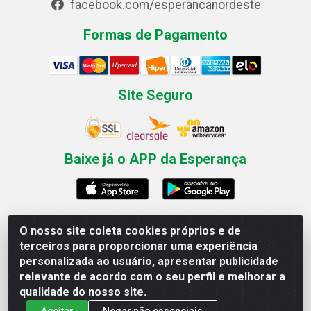
facebook.com/esperancanordeste
Formas de Pagamento
Site Seguro
Baixe já o APP da Esperança
O nosso site coleta cookies próprios e de
Esperança Nordeste - Rua Professor Caldas Filho, 291 -
terceiros para proporcionar uma experiência
Estância - Recife / PE CEP: 50771-335 - CNPJ
personalizada ao usuário, apresentar publicidade
03.666.136/0001-23
relevante de acordo com o seu perfil e melhorar a
qualidade do nosso site.
Aceitar
Negar não essenciais