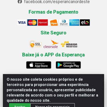
facebook.com/esperancanordeste
Formas de Pagamento
Site Seguro
Baixe já o APP da Esperança
O nosso site coleta cookies próprios e de
Esperança Nordeste - Rua Professor Caldas Filho, 291 -
terceiros para proporcionar uma experiência
Estância - Recife / PE CEP: 50771-335 - CNPJ
personalizada ao usuário, apresentar publicidade
03.666.136/0001-23
relevante de acordo com o seu perfil e melhorar a
qualidade do nosso site.
Aceitar
Negar não essenciais