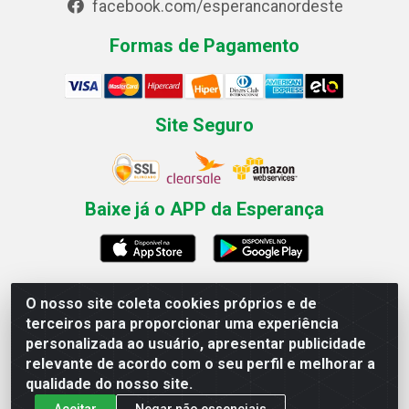
facebook.com/esperancanordeste
Formas de Pagamento
Site Seguro
Baixe já o APP da Esperança
O nosso site coleta cookies próprios e de
Esperança Nordeste - Rua Professor Caldas Filho, 291 -
terceiros para proporcionar uma experiência
Estância - Recife / PE CEP: 50771-335 - CNPJ
personalizada ao usuário, apresentar publicidade
03.666.136/0001-23
relevante de acordo com o seu perfil e melhorar a
qualidade do nosso site.
Aceitar
Negar não essenciais