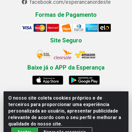
facebook.com/esperancanordeste
Formas de Pagamento
Site Seguro
Baixe já o APP da Esperança
O nosso site coleta cookies próprios e de
Esperança Nordeste - Rua Professor Caldas Filho, 291 -
terceiros para proporcionar uma experiência
Estância - Recife / PE CEP: 50771-335 - CNPJ
personalizada ao usuário, apresentar publicidade
03.666.136/0001-23
relevante de acordo com o seu perfil e melhorar a
qualidade do nosso site.
Aceitar
Negar não essenciais