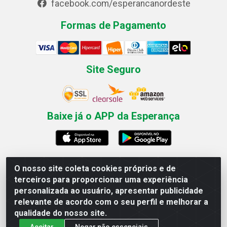
facebook.com/esperancanordeste
Formas de Pagamento
Site Seguro
Baixe já o APP da Esperança
O nosso site coleta cookies próprios e de
Esperança Nordeste - Rua Professor Caldas Filho, 291 -
terceiros para proporcionar uma experiência
Estância - Recife / PE CEP: 50771-335 - CNPJ
personalizada ao usuário, apresentar publicidade
03.666.136/0001-23
relevante de acordo com o seu perfil e melhorar a
qualidade do nosso site.
Aceitar
Negar não essenciais