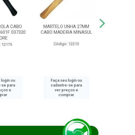
BOLA CABO
MARTELO UNHA 27MM
SERRA COP
8601F 037320
CABO MADEIRA MINASUL
FCH0196G
ORE
STAR
Código: 12213
: 12175
Código:
 login ou
Faça seu login ou
Faça seu 
-se para
cadastre-se para
cadastre
eços e
ver preços e
ver pr
prar
comprar
comp