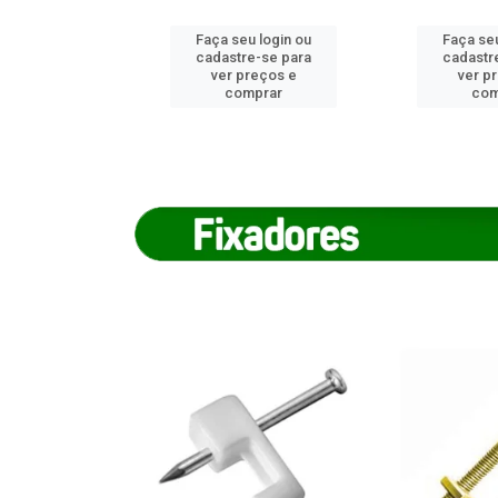
u login ou
Faça seu login ou
Faça seu
e-se para
cadastre-se para
cadastr
reços e
ver preços e
ver p
mprar
comprar
com