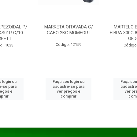
PEZOIDAL P/
MARRETA OITAVADA C/
MARTELO 
KS01R C/10
CABO 2KG MOMFORT
FIBRA 300G 
RRETT
GED
Código: 12159
: 11033
Código
 login ou
Faça seu login ou
Faça seu
e-se para
cadastre-se para
cadastre
reços e
ver preços e
ver pr
prar
comprar
com