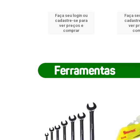
u login ou
Faça seu login ou
Faça seu
e-se para
cadastre-se para
cadastr
reços e
ver preços e
ver p
mprar
comprar
com