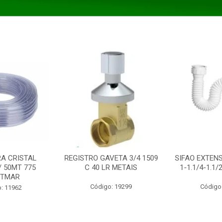
A CRISTAL
REGISTRO GAVETA 3/4 1509
SIFAO EXTENS
/ 50MT 775
C 40 LR METAIS
1-1.1/4-1.1
STMAR
Código: 19299
Código
: 11962