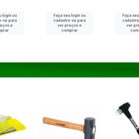
 login ou
Faça seu login ou
Faça seu
e-se para
cadastre-se para
cadastre
reços e
ver preços e
ver pr
prar
comprar
com