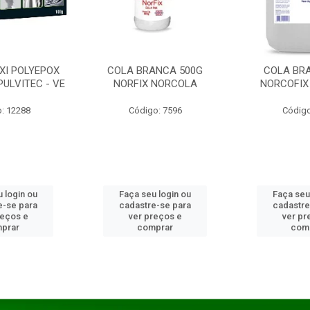
XI POLYEPOX
COLA BRANCA 500G
COLA BR
PULVITEC - VE
NORFIX NORCOLA
NORCOFIX
: 12288
Código: 7596
Código
 login ou
Faça seu login ou
Faça seu
e-se para
cadastre-se para
cadastre
reços e
ver preços e
ver pr
prar
comprar
com