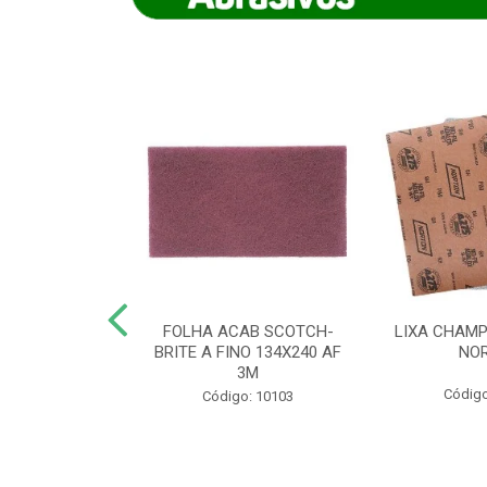
IAMANTADO
FOLHA ACAB SCOTCH-
LIXA CHAMP
NT SECO REFR
BRITE A FINO 134X240 AF
NO
TON - AB (...
3M
Código
o: 8880
Código: 10103