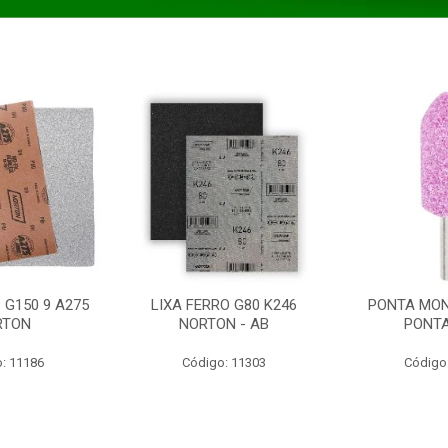
 G150 9 A275
LIXA FERRO G80 K246
PONTA MON
RTON
NORTON - AB
PONT
: 11186
Código: 11303
Código