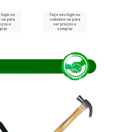
 login ou
Faça seu login ou
Faça seu 
-se para
cadastre-se para
cadastre
eços e
ver preços e
ver pr
prar
comprar
comp