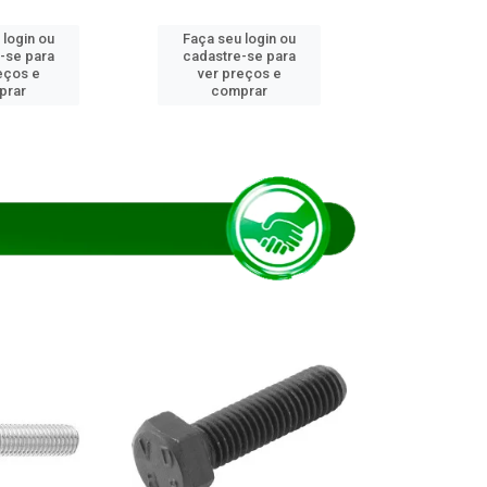
 login ou
Faça seu login ou
Faça seu 
-se para
cadastre-se para
cadastre
eços e
ver preços e
ver pr
prar
comprar
comp