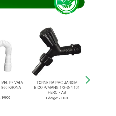
IVEL P/ VALV
TORNEIRA PVC JARDIM
TUBO ESG PR
/2 860 KRONA
BICO P/MANG 1/2-3/4 101
KRONA
HERC - AB
: 19909
Código:
Código: 21153