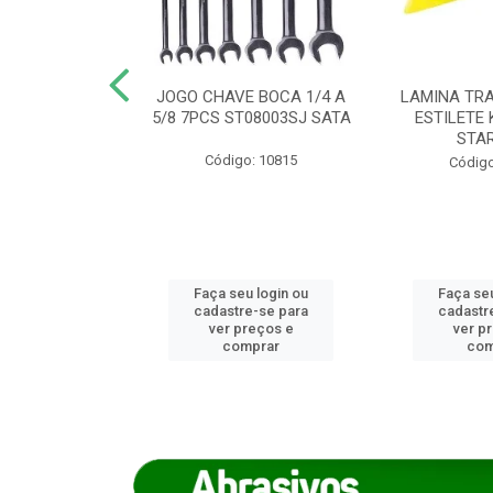
REIRO 8 CANTO
JOGO CHAVE BOCA 1/4 A
LAMINA TRA
DADO 170/8
5/8 7PCS ST08003SJ SATA
ESTILETE 
S (IMP)
STA
Código: 10815
o: 7746
Código
u login ou
Faça seu login ou
Faça seu
e-se para
cadastre-se para
cadastr
reços e
ver preços e
ver p
mprar
comprar
com