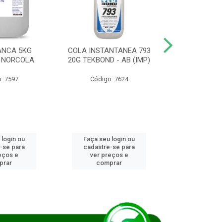
ANCA 5KG
COLA INSTANTANEA 793
COLA JUN
 NORCOLA
20G TEKBOND - AB (IMP)
DIESEL BI
: 7597
Código: 7624
Código
 login ou
Faça seu login ou
Faça seu 
-se para
cadastre-se para
cadastre
eços e
ver preços e
ver pr
prar
comprar
comp