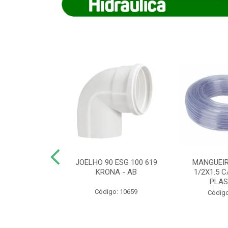
COTE FLEXIVEL
JOELHO 90 ESG 100 619
MANGUEIR
 743 KRONA
KRONA - AB
1/2X1.5 C
PLA
o: 9352
Código: 10659
Código