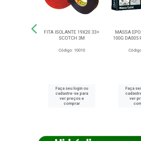
ANCA 1000G
FITA ISOLANTE 19X20 33+
MASSA EPO
X NORCOLA
SCOTCH 3M
100G DA005 
o: 7592
Código: 10010
Código
u login ou
Faça seu login ou
Faça seu
e-se para
cadastre-se para
cadastr
reços e
ver preços e
ver p
mprar
comprar
com