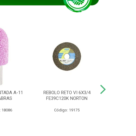
TADA A-11
REBOLO RETO VI 6X3/4
DISCO CORTE
ABRAS
FE39C120K NORTON
115BNA12 1
: 18086
Código: 19175
Código