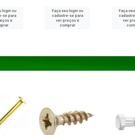
 login ou
Faça seu login ou
Faça seu
e-se para
cadastre-se para
cadastre
reços e
ver preços e
ver pr
prar
comprar
com