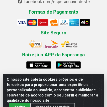
facebook.com/esperancanordeste
Formas de Pagamento
Site Seguro
Baixe já o APP da Esperança
O nosso site coleta cookies próprios e de
Esperança Nordeste - Rua Professor Caldas Filho, 291 -
terceiros para proporcionar uma experiência
Estância - Recife / PE CEP: 50771-335 - CNPJ
personalizada ao usuário, apresentar publicidade
03.666.136/0001-23
relevante de acordo com o seu perfil e melhorar a
qualidade do nosso site.
Aceitar
Negar não essenciais