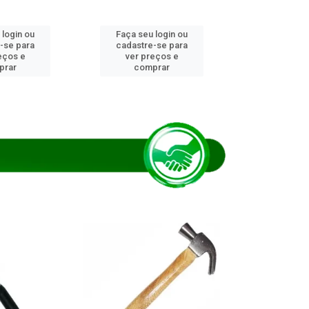
 login ou
Faça seu login ou
Faça seu 
-se para
cadastre-se para
cadastre
eços e
ver preços e
ver pr
prar
comprar
comp