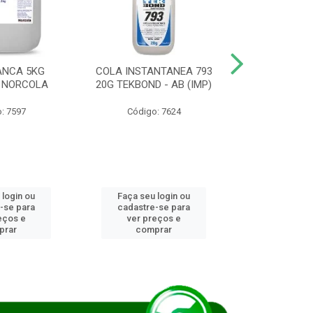
ANCA 5KG
COLA INSTANTANEA 793
COLA JUN
 NORCOLA
20G TEKBOND - AB (IMP)
DIESEL BI
: 7597
Código: 7624
Código
 login ou
Faça seu login ou
Faça seu 
-se para
cadastre-se para
cadastre
eços e
ver preços e
ver pr
prar
comprar
comp