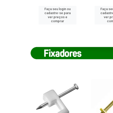
u login ou
Faça seu login ou
Faça seu
e-se para
cadastre-se para
cadastr
reços e
ver preços e
ver p
mprar
comprar
com