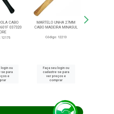
BOLA CABO
MARTELO UNHA 27MM
SERRA COP
8601F 037320
CABO MADEIRA MINASUL
FCH0196G
ORE
STAR
Código: 12213
: 12175
Código:
 login ou
Faça seu login ou
Faça seu 
-se para
cadastre-se para
cadastre
eços e
ver preços e
ver pr
prar
comprar
comp