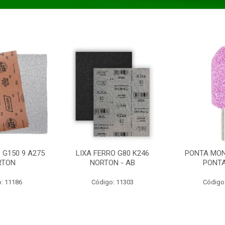
 G150 9 A275
LIXA FERRO G80 K246
PONTA MON
RTON
NORTON - AB
PONT
: 11186
Código: 11303
Código