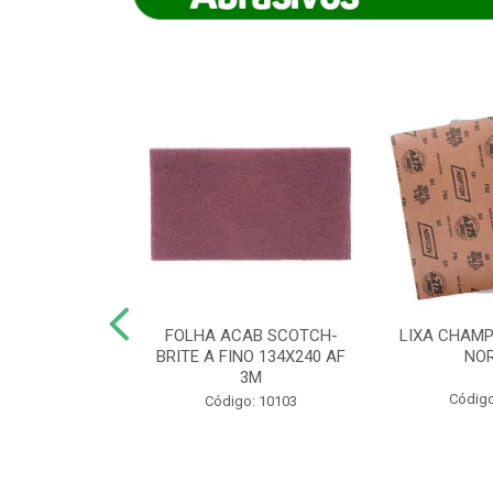
IAMANTADO
FOLHA ACAB SCOTCH-
LIXA CHAMP
NT SECO REFR
BRITE A FINO 134X240 AF
NO
TON - AB (...
3M
Código
o: 8880
Código: 10103