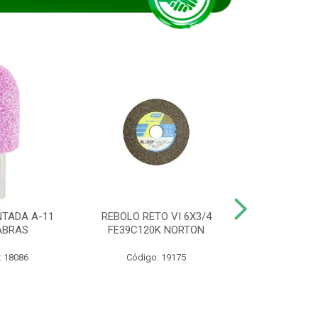
TADA A-11
REBOLO RETO VI 6X3/4
DISCO CORTE
ABRAS
FE39C120K NORTON
115BNA12 1
: 18086
Código: 19175
Código