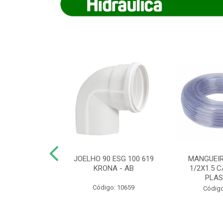
COTE FLEXIVEL
JOELHO 90 ESG 100 619
MANGUEIR
 743 KRONA
KRONA - AB
1/2X1.5 C
PLA
o: 9352
Código: 10659
Código