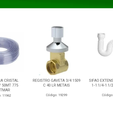
A CRISTAL
REGISTRO GAVETA 3/4 1509
SIFAO EXTENS
/ 50MT 775
C 40 LR METAIS
1-1.1/4-1.1
STMAR
Código: 19299
Código
: 11962