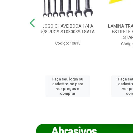
REIRO 8 CANTO
JOGO CHAVE BOCA 1/4 A
LAMINA TRA
DADO 170/8
5/8 7PCS ST08003SJ SATA
ESTILETE 
S (IMP)
STA
Código: 10815
o: 7746
Código
u login ou
Faça seu login ou
Faça seu
e-se para
cadastre-se para
cadastr
reços e
ver preços e
ver p
mprar
comprar
com