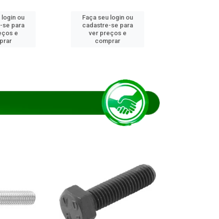
 login ou
Faça seu login ou
Faça seu 
-se para
cadastre-se para
cadastre
eços e
ver preços e
ver pr
prar
comprar
comp