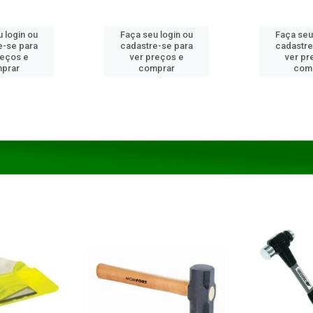
 login ou
Faça seu login ou
Faça seu
e-se para
cadastre-se para
cadastre
reços e
ver preços e
ver pr
prar
comprar
com