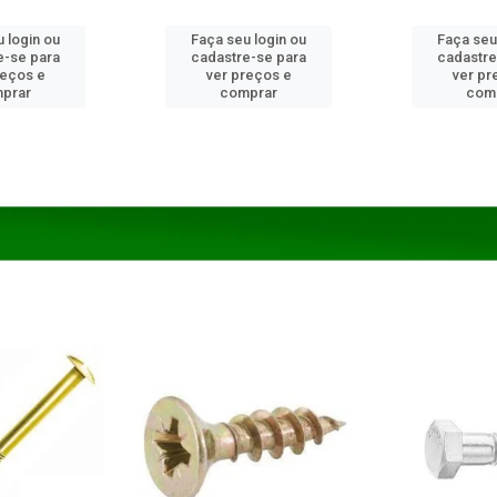
 login ou
Faça seu login ou
Faça seu
e-se para
cadastre-se para
cadastre
reços e
ver preços e
ver pr
prar
comprar
com