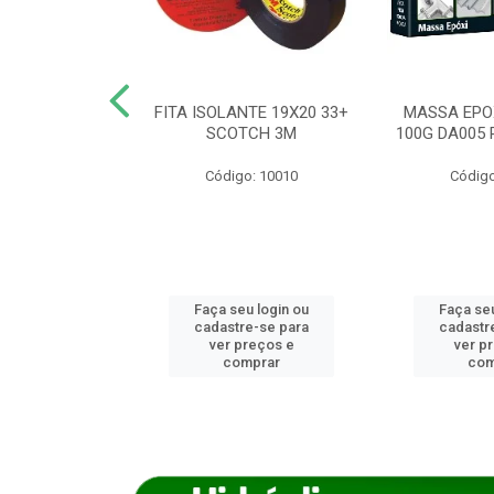
ANCA 1000G
FITA ISOLANTE 19X20 33+
MASSA EPO
X NORCOLA
SCOTCH 3M
100G DA005 
o: 7592
Código: 10010
Código
u login ou
Faça seu login ou
Faça seu
e-se para
cadastre-se para
cadastr
reços e
ver preços e
ver p
mprar
comprar
com