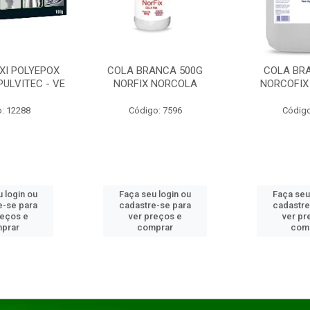
XI POLYEPOX
COLA BRANCA 500G
COLA BR
PULVITEC - VE
NORFIX NORCOLA
NORCOFIX
: 12288
Código: 7596
Código
 login ou
Faça seu login ou
Faça seu
e-se para
cadastre-se para
cadastre
reços e
ver preços e
ver pr
prar
comprar
com