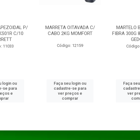
PEZOIDAL P/
MARRETA OITAVADA C/
MARTELO 
KS01R C/10
CABO 2KG MOMFORT
FIBRA 300G 
RRETT
GED
Código: 12159
: 11033
Código
 login ou
Faça seu login ou
Faça seu
e-se para
cadastre-se para
cadastre
reços e
ver preços e
ver pr
prar
comprar
com