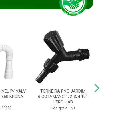
IVEL P/ VALV
TORNEIRA PVC JARDIM
TUBO ESG PR
/2 860 KRONA
BICO P/MANG 1/2-3/4 101
KRONA
HERC - AB
: 19909
Código:
Código: 21153