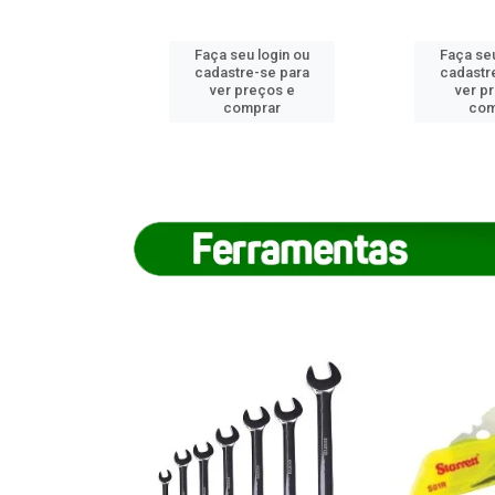
u login ou
Faça seu login ou
Faça seu
e-se para
cadastre-se para
cadastr
reços e
ver preços e
ver p
mprar
comprar
com