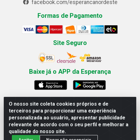
facebook.com/esperancanordeste
Formas de Pagamento
Site Seguro
Baixe já o APP da Esperança
O nosso site coleta cookies próprios e de
Esperança Nordeste - Rua Professor Caldas Filho, 291 -
terceiros para proporcionar uma experiência
Estância - Recife / PE CEP: 50771-335 - CNPJ
personalizada ao usuário, apresentar publicidade
03.666.136/0001-23
relevante de acordo com o seu perfil e melhorar a
qualidade do nosso site.
Aceitar
Negar não essenciais