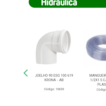
COTE FLEXIVEL
JOELHO 90 ESG 100 619
MANGUEIR
 743 KRONA
KRONA - AB
1/2X1.5 C
PLA
o: 9352
Código: 10659
Código