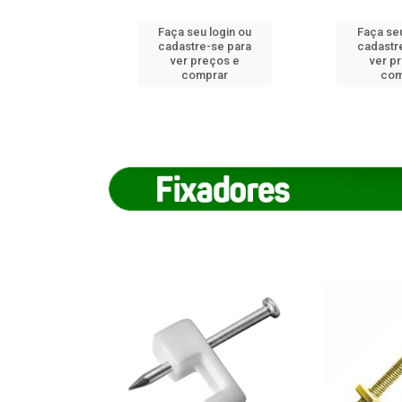
u login ou
Faça seu login ou
Faça seu
e-se para
cadastre-se para
cadastr
reços e
ver preços e
ver p
mprar
comprar
com