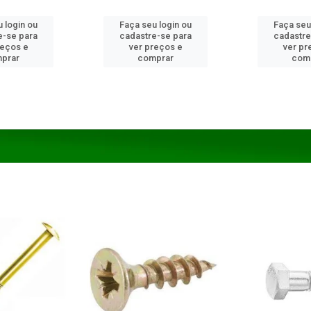
 login ou
Faça seu login ou
Faça seu
e-se para
cadastre-se para
cadastre
reços e
ver preços e
ver pr
prar
comprar
com