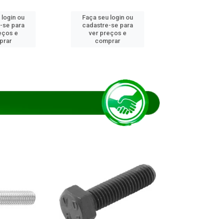
 login ou
Faça seu login ou
Faça seu 
-se para
cadastre-se para
cadastre
eços e
ver preços e
ver pr
prar
comprar
comp