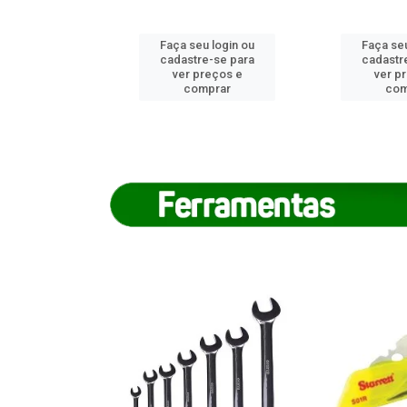
u login ou
Faça seu login ou
Faça seu
e-se para
cadastre-se para
cadastr
reços e
ver preços e
ver p
mprar
comprar
com