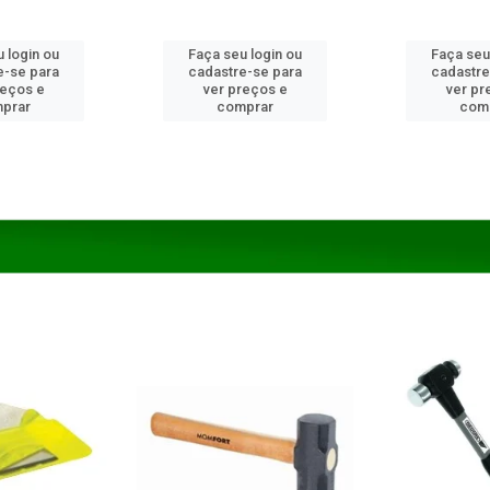
 login ou
Faça seu login ou
Faça seu
e-se para
cadastre-se para
cadastre
reços e
ver preços e
ver pr
prar
comprar
com