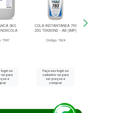
ANCA 5KG
COLA INSTANTANEA 793
COLA JUN
 NORCOLA
20G TEKBOND - AB (IMP)
DIESEL BI
: 7597
Código: 7624
Código
 login ou
Faça seu login ou
Faça seu 
-se para
cadastre-se para
cadastre
eços e
ver preços e
ver pr
prar
comprar
comp