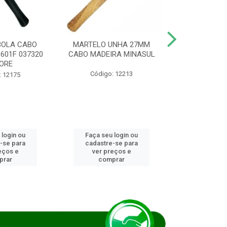
BOLA CABO
MARTELO UNHA 27MM
SERRA COP
8601F 037320
CABO MADEIRA MINASUL
FCH0196G
ORE
STAR
Código: 12213
: 12175
Código:
 login ou
Faça seu login ou
Faça seu 
-se para
cadastre-se para
cadastre
eços e
ver preços e
ver pr
prar
comprar
comp