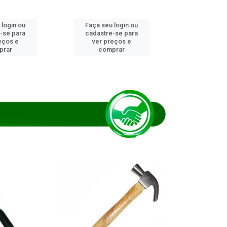
 login ou
Faça seu login ou
Faça seu 
-se para
cadastre-se para
cadastre
eços e
ver preços e
ver pr
prar
comprar
comp