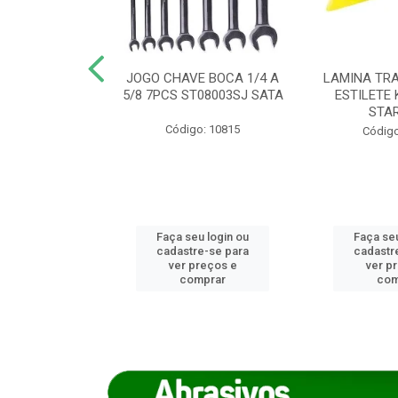
REIRO 8 CANTO
JOGO CHAVE BOCA 1/4 A
LAMINA TRA
DADO 170/8
5/8 7PCS ST08003SJ SATA
ESTILETE 
S (IMP)
STA
Código: 10815
o: 7746
Código
u login ou
Faça seu login ou
Faça seu
e-se para
cadastre-se para
cadastr
reços e
ver preços e
ver p
mprar
comprar
com