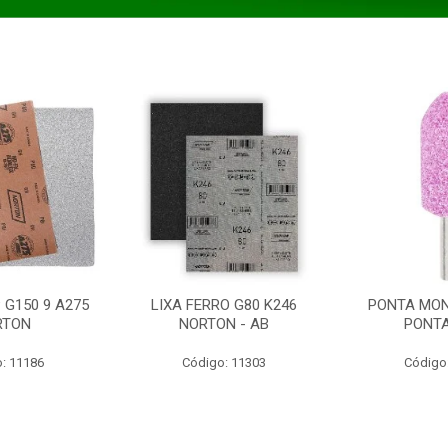
 G150 9 A275
LIXA FERRO G80 K246
PONTA MON
RTON
NORTON - AB
PONT
: 11186
Código: 11303
Código