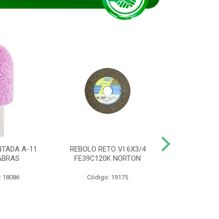
TADA A-11
REBOLO RETO VI 6X3/4
DISCO CORTE
ABRAS
FE39C120K NORTON
115BNA12 1
: 18086
Código: 19175
Código