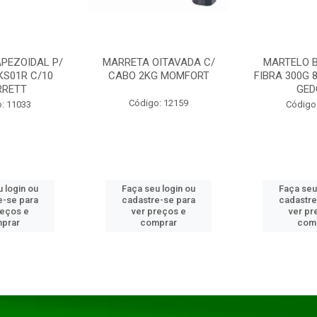
PEZOIDAL P/
MARRETA OITAVADA C/
MARTELO 
KS01R C/10
CABO 2KG MOMFORT
FIBRA 300G 
RRETT
GED
Código: 12159
: 11033
Código
 login ou
Faça seu login ou
Faça seu
e-se para
cadastre-se para
cadastre
reços e
ver preços e
ver pr
prar
comprar
com