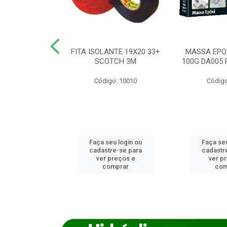
ANCA 1000G
FITA ISOLANTE 19X20 33+
MASSA EPO
X NORCOLA
SCOTCH 3M
100G DA005 
o: 7592
Código: 10010
Código
u login ou
Faça seu login ou
Faça seu
e-se para
cadastre-se para
cadastr
reços e
ver preços e
ver p
mprar
comprar
com