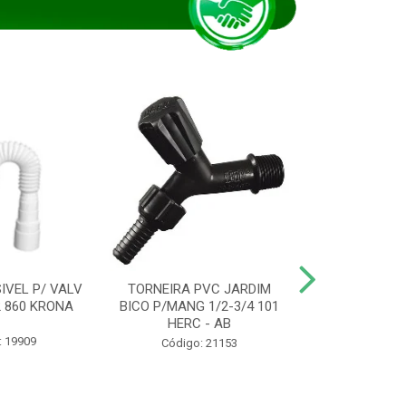
IVEL P/ VALV
TORNEIRA PVC JARDIM
TUBO ESG PR
/2 860 KRONA
BICO P/MANG 1/2-3/4 101
KRONA
HERC - AB
: 19909
Código:
Código: 21153