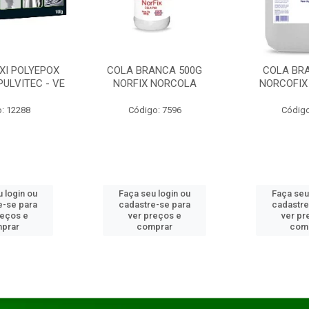
XI POLYEPOX
COLA BRANCA 500G
COLA BR
PULVITEC - VE
NORFIX NORCOLA
NORCOFIX
: 12288
Código: 7596
Código
 login ou
Faça seu login ou
Faça seu
e-se para
cadastre-se para
cadastre
reços e
ver preços e
ver pr
prar
comprar
com