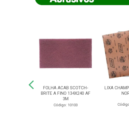
IAMANTADO
FOLHA ACAB SCOTCH-
LIXA CHAMP
NT SECO REFR
BRITE A FINO 134X240 AF
NO
TON - AB (...
3M
Código
o: 8880
Código: 10103