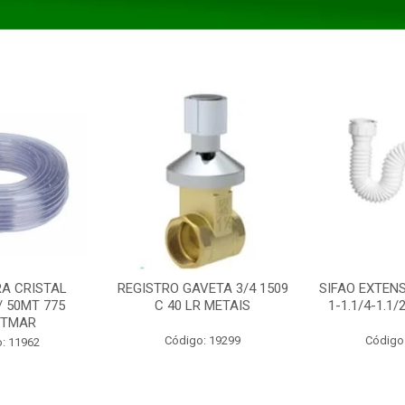
A CRISTAL
REGISTRO GAVETA 3/4 1509
SIFAO EXTENS
/ 50MT 775
C 40 LR METAIS
1-1.1/4-1.1
STMAR
Código: 19299
Código
: 11962