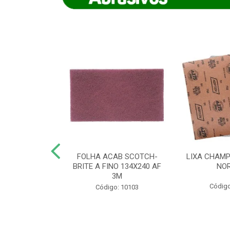
IAMANTADO
FOLHA ACAB SCOTCH-
LIXA CHAMP
NT SECO REFR
BRITE A FINO 134X240 AF
NO
TON - AB (...
3M
Código
o: 8880
Código: 10103