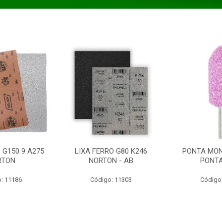
 G150 9 A275
LIXA FERRO G80 K246
PONTA MON
RTON
NORTON - AB
PONT
: 11186
Código: 11303
Código