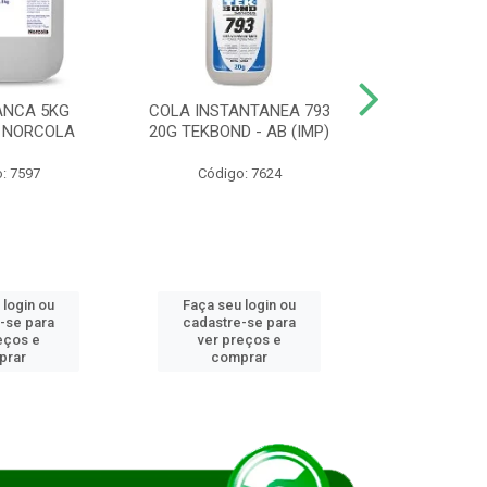
ANCA 5KG
COLA INSTANTANEA 793
COLA JUN
 NORCOLA
20G TEKBOND - AB (IMP)
DIESEL BI
: 7597
Código: 7624
Código
 login ou
Faça seu login ou
Faça seu 
-se para
cadastre-se para
cadastre
eços e
ver preços e
ver pr
prar
comprar
comp