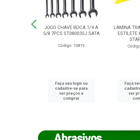
REIRO 8 CANTO
JOGO CHAVE BOCA 1/4 A
LAMINA TRA
DADO 170/8
5/8 7PCS ST08003SJ SATA
ESTILETE 
S (IMP)
STA
Código: 10815
o: 7746
Código
u login ou
Faça seu login ou
Faça seu
e-se para
cadastre-se para
cadastr
reços e
ver preços e
ver p
mprar
comprar
com