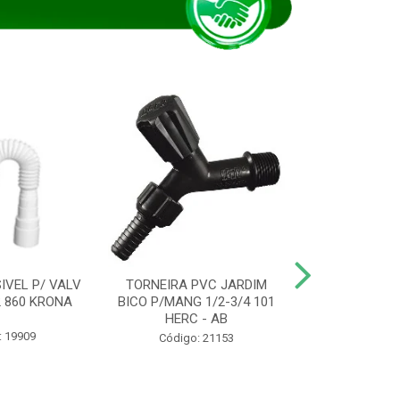
IVEL P/ VALV
TORNEIRA PVC JARDIM
TUBO ESG PR
/2 860 KRONA
BICO P/MANG 1/2-3/4 101
KRONA
HERC - AB
: 19909
Código:
Código: 21153