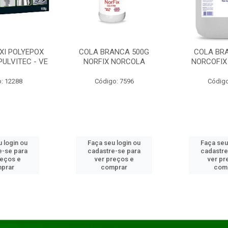
XI POLYEPOX
COLA BRANCA 500G
COLA BR
PULVITEC - VE
NORFIX NORCOLA
NORCOFIX
: 12288
Código: 7596
Código
 login ou
Faça seu login ou
Faça seu
e-se para
cadastre-se para
cadastre
reços e
ver preços e
ver pr
prar
comprar
com