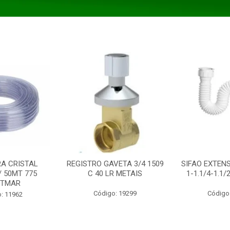
A CRISTAL
REGISTRO GAVETA 3/4 1509
SIFAO EXTENS
/ 50MT 775
C 40 LR METAIS
1-1.1/4-1.1
STMAR
Código: 19299
Código
: 11962