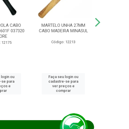
BOLA CABO
MARTELO UNHA 27MM
SERRA COP
8601F 037320
CABO MADEIRA MINASUL
FCH0196G
ORE
STAR
Código: 12213
: 12175
Código:
 login ou
Faça seu login ou
Faça seu 
-se para
cadastre-se para
cadastre
eços e
ver preços e
ver pr
prar
comprar
comp