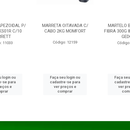
PEZOIDAL P/
MARRETA OITAVADA C/
MARTELO 
KS01R C/10
CABO 2KG MOMFORT
FIBRA 300G 
RRETT
GED
Código: 12159
: 11033
Código
 login ou
Faça seu login ou
Faça seu
e-se para
cadastre-se para
cadastre
reços e
ver preços e
ver pr
prar
comprar
com