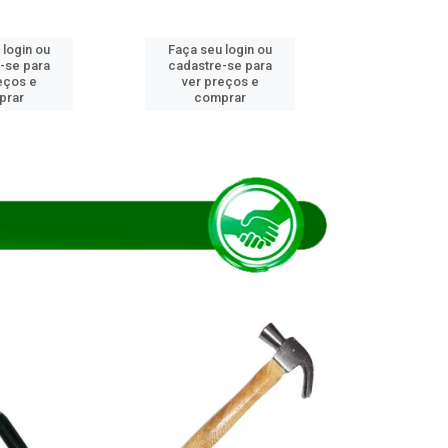
 login ou
Faça seu login ou
Faça seu 
-se para
cadastre-se para
cadastre
eços e
ver preços e
ver pr
prar
comprar
comp