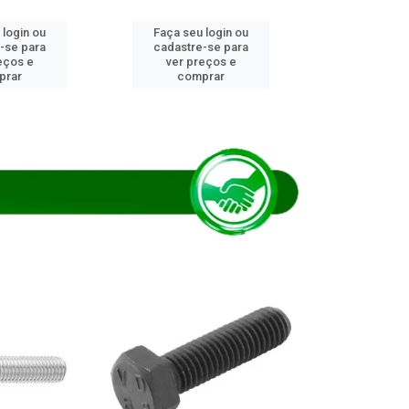
 login ou
Faça seu login ou
Faça seu 
-se para
cadastre-se para
cadastre
eços e
ver preços e
ver pr
prar
comprar
comp