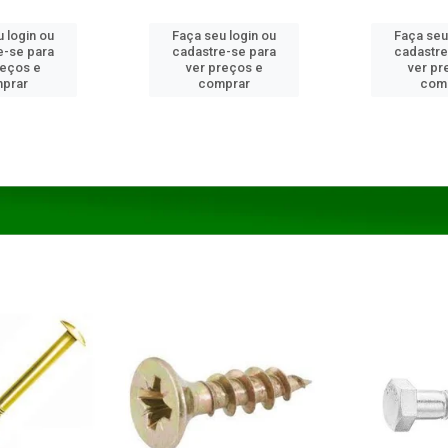
 login ou
Faça seu login ou
Faça seu
e-se para
cadastre-se para
cadastre
reços e
ver preços e
ver pr
prar
comprar
com