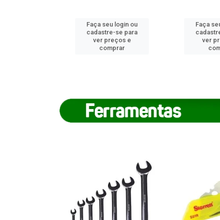
u login ou
Faça seu login ou
Faça seu
e-se para
cadastre-se para
cadastr
reços e
ver preços e
ver p
mprar
comprar
com