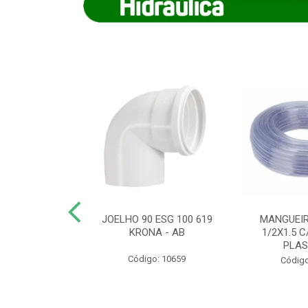
COTE FLEXIVEL
JOELHO 90 ESG 100 619
MANGUEIR
 743 KRONA
KRONA - AB
1/2X1.5 C
PLA
o: 9352
Código: 10659
Código