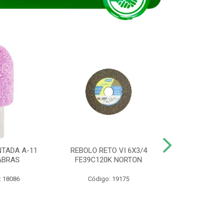
TADA A-11
REBOLO RETO VI 6X3/4
DISCO CORTE
ABRAS
FE39C120K NORTON
115BNA12 1
: 18086
Código: 19175
Código