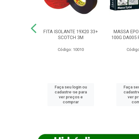
ANCA 1000G
FITA ISOLANTE 19X20 33+
MASSA EPO
X NORCOLA
SCOTCH 3M
100G DA005 
o: 7592
Código: 10010
Código
u login ou
Faça seu login ou
Faça seu
e-se para
cadastre-se para
cadastr
reços e
ver preços e
ver p
mprar
comprar
com