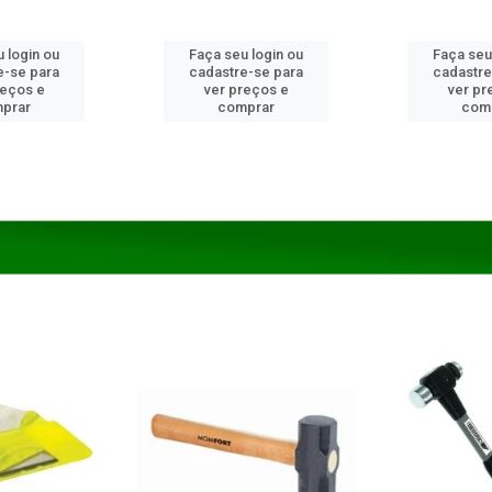
 login ou
Faça seu login ou
Faça seu
e-se para
cadastre-se para
cadastre
reços e
ver preços e
ver pr
prar
comprar
com