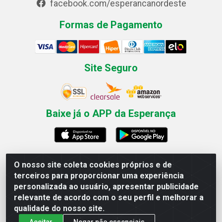
facebook.com/esperancanordeste
Formas de Pagamento
Site Seguro
Baixe já o APP da Esperança
O nosso site coleta cookies próprios e de
Esperança Nordeste - Rua Professor Caldas Filho, 291 -
terceiros para proporcionar uma experiência
Estância - Recife / PE CEP: 50771-335 - CNPJ
personalizada ao usuário, apresentar publicidade
03.666.136/0001-23
relevante de acordo com o seu perfil e melhorar a
qualidade do nosso site.
Aceitar
Negar não essenciais