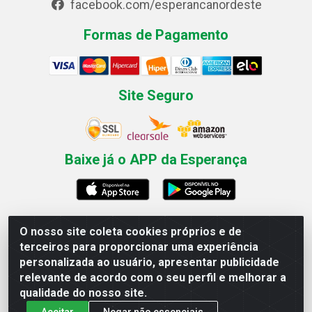
facebook.com/esperancanordeste
Formas de Pagamento
Site Seguro
Baixe já o APP da Esperança
O nosso site coleta cookies próprios e de
Esperança Nordeste - Rua Professor Caldas Filho, 291 -
terceiros para proporcionar uma experiência
Estância - Recife / PE CEP: 50771-335 - CNPJ
personalizada ao usuário, apresentar publicidade
03.666.136/0001-23
relevante de acordo com o seu perfil e melhorar a
qualidade do nosso site.
Aceitar
Negar não essenciais