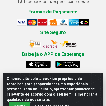
facebook.com/esperancanordeste
Formas de Pagamento
Site Seguro
Baixe já o APP da Esperança
O nosso site coleta cookies próprios e de
Esperança Nordeste - Rua Professor Caldas Filho, 291 -
terceiros para proporcionar uma experiência
Estância - Recife / PE CEP: 50771-335 - CNPJ
personalizada ao usuário, apresentar publicidade
03.666.136/0001-23
relevante de acordo com o seu perfil e melhorar a
qualidade do nosso site.
Aceitar
Negar não essenciais