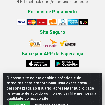
facebook.com/esperancanordeste
Formas de Pagamento
Site Seguro
Baixe já o APP da Esperança
O nosso site coleta cookies próprios e de
Esperança Nordeste - Rua Professor Caldas Filho, 291 -
terceiros para proporcionar uma experiência
Estância - Recife / PE CEP: 50771-335 - CNPJ
personalizada ao usuário, apresentar publicidade
03.666.136/0001-23
relevante de acordo com o seu perfil e melhorar a
qualidade do nosso site.
Aceitar
Negar não essenciais