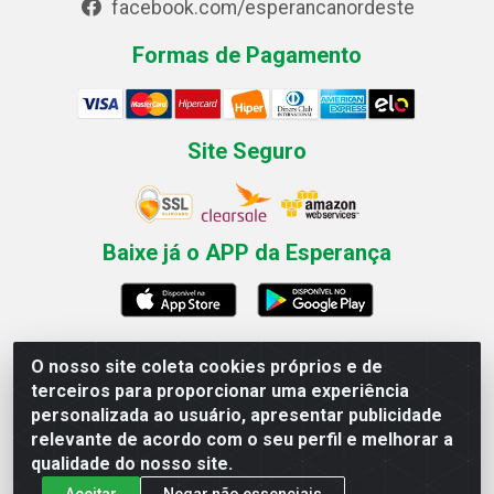
facebook.com/esperancanordeste
Formas de Pagamento
Site Seguro
Baixe já o APP da Esperança
O nosso site coleta cookies próprios e de
Esperança Nordeste - Rua Professor Caldas Filho, 291 -
terceiros para proporcionar uma experiência
Estância - Recife / PE CEP: 50771-335 - CNPJ
personalizada ao usuário, apresentar publicidade
03.666.136/0001-23
relevante de acordo com o seu perfil e melhorar a
qualidade do nosso site.
Aceitar
Negar não essenciais