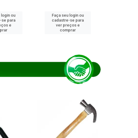
 login ou
Faça seu login ou
Faça seu 
-se para
cadastre-se para
cadastre
eços e
ver preços e
ver pr
prar
comprar
comp