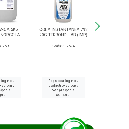
ANCA 5KG
COLA INSTANTANEA 793
COLA JUN
 NORCOLA
20G TEKBOND - AB (IMP)
DIESEL BI
: 7597
Código: 7624
Código
 login ou
Faça seu login ou
Faça seu 
-se para
cadastre-se para
cadastre
eços e
ver preços e
ver pr
prar
comprar
comp