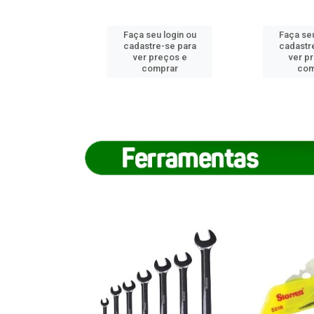
u login ou
Faça seu login ou
Faça seu
e-se para
cadastre-se para
cadastr
reços e
ver preços e
ver p
mprar
comprar
com