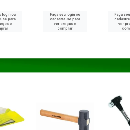
 login ou
Faça seu login ou
Faça seu
e-se para
cadastre-se para
cadastre
reços e
ver preços e
ver pr
prar
comprar
com