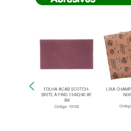
IAMANTADO
FOLHA ACAB SCOTCH-
LIXA CHAMP
NT SECO REFR
BRITE A FINO 134X240 AF
NO
TON - AB (...
3M
Código
o: 8880
Código: 10103