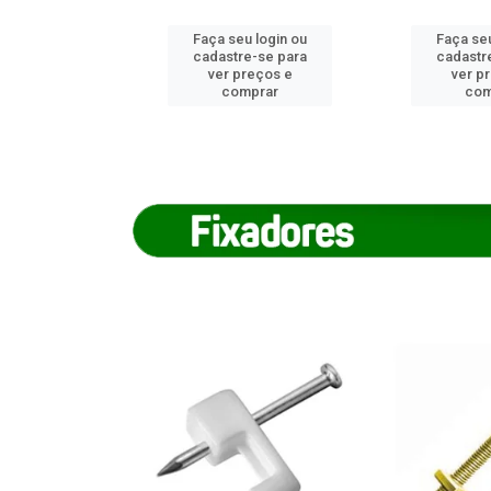
u login ou
Faça seu login ou
Faça seu
e-se para
cadastre-se para
cadastr
reços e
ver preços e
ver p
mprar
comprar
com