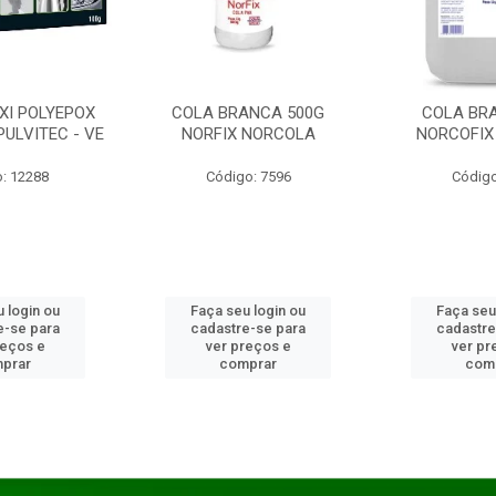
XI POLYEPOX
COLA BRANCA 500G
COLA BR
PULVITEC - VE
NORFIX NORCOLA
NORCOFIX
: 12288
Código: 7596
Código
 login ou
Faça seu login ou
Faça seu
e-se para
cadastre-se para
cadastre
reços e
ver preços e
ver pr
prar
comprar
com