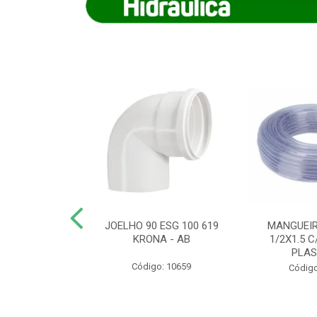
COTE FLEXIVEL
JOELHO 90 ESG 100 619
MANGUEIR
 743 KRONA
KRONA - AB
1/2X1.5 C
PLA
o: 9352
Código: 10659
Código