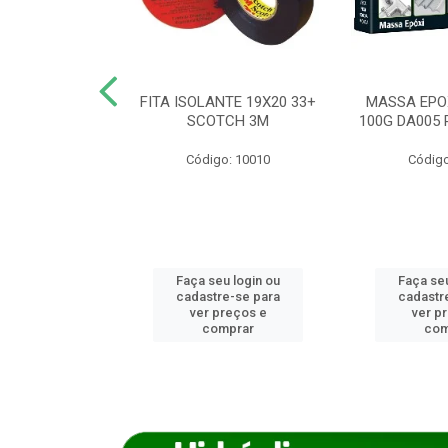
ANCA 1000G
FITA ISOLANTE 19X20 33+
MASSA EPO
X NORCOLA
SCOTCH 3M
100G DA005 
o: 7592
Código: 10010
Código
u login ou
Faça seu login ou
Faça seu
e-se para
cadastre-se para
cadastr
reços e
ver preços e
ver p
mprar
comprar
com