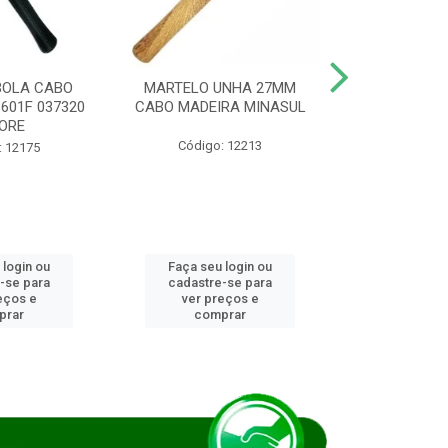
BOLA CABO
MARTELO UNHA 27MM
SERRA COP
8601F 037320
CABO MADEIRA MINASUL
FCH0196G
ORE
STAR
Código: 12213
: 12175
Código:
 login ou
Faça seu login ou
Faça seu 
-se para
cadastre-se para
cadastre
eços e
ver preços e
ver pr
prar
comprar
comp