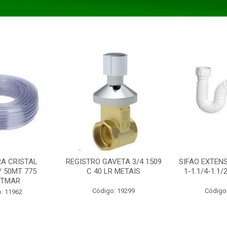
A CRISTAL
REGISTRO GAVETA 3/4 1509
SIFAO EXTENS
/ 50MT 775
C 40 LR METAIS
1-1.1/4-1.1
STMAR
Código: 19299
Código
: 11962