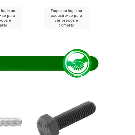
 login ou
Faça seu login ou
Faça seu 
-se para
cadastre-se para
cadastre
eços e
ver preços e
ver pr
prar
comprar
comp