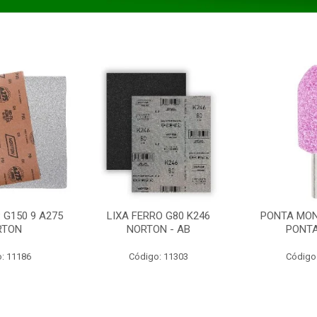
 G150 9 A275
LIXA FERRO G80 K246
PONTA MON
RTON
NORTON - AB
PONT
: 11186
Código: 11303
Código