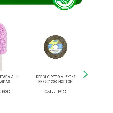
TADA A-11
REBOLO RETO VI 6X3/4
DISCO CORTE
ABRAS
FE39C120K NORTON
115BNA12 1
: 18086
Código: 19175
Código