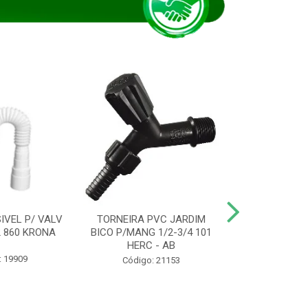
IVEL P/ VALV
TORNEIRA PVC JARDIM
TUBO ESG PR
/2 860 KRONA
BICO P/MANG 1/2-3/4 101
KRONA
HERC - AB
: 19909
Código:
Código: 21153