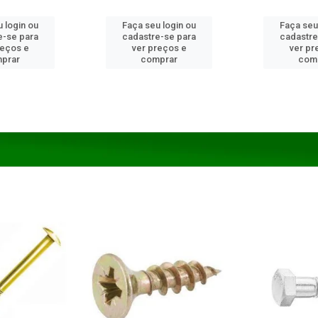
 login ou
Faça seu login ou
Faça seu
e-se para
cadastre-se para
cadastre
reços e
ver preços e
ver pr
prar
comprar
com