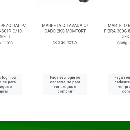
PEZOIDAL P/
MARRETA OITAVADA C/
MARTELO 
KS01R C/10
CABO 2KG MOMFORT
FIBRA 300G 
RRETT
GED
Código: 12159
: 11033
Código
 login ou
Faça seu login ou
Faça seu
e-se para
cadastre-se para
cadastre
reços e
ver preços e
ver pr
prar
comprar
com