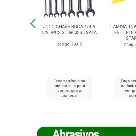
REIRO 8 CANTO
JOGO CHAVE BOCA 1/4 A
LAMINA TRA
DADO 170/8
5/8 7PCS ST08003SJ SATA
ESTILETE 
S (IMP)
STA
Código: 10815
o: 7746
Código
u login ou
Faça seu login ou
Faça seu
e-se para
cadastre-se para
cadastr
reços e
ver preços e
ver p
mprar
comprar
com