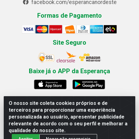
facebook.com/esperancanordeste
Formas de Pagamento
Site Seguro
Baixe já o APP da Esperança
O nosso site coleta cookies próprios e de
Esperança Nordeste - Rua Professor Caldas Filho, 291 -
terceiros para proporcionar uma experiência
Estância - Recife / PE CEP: 50771-335 - CNPJ
personalizada ao usuário, apresentar publicidade
03.666.136/0001-23
relevante de acordo com o seu perfil e melhorar a
qualidade do nosso site.
Aceitar
Negar não essenciais