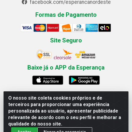
facebook.com/esperancanordeste
Formas de Pagamento
Site Seguro
Baixe já o APP da Esperança
O nosso site coleta cookies próprios e de
Esperança Nordeste - Rua Professor Caldas Filho, 291 -
terceiros para proporcionar uma experiência
Estância - Recife / PE CEP: 50771-335 - CNPJ
personalizada ao usuário, apresentar publicidade
03.666.136/0001-23
relevante de acordo com o seu perfil e melhorar a
qualidade do nosso site.
Aceitar
Negar não essenciais