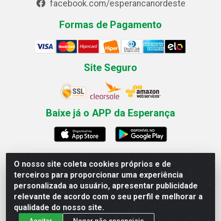
facebook.com/esperancanordeste
Formas de Pagamento
Site Seguro
Baixe já o APP da Esperança
O nosso site coleta cookies próprios e de
Esperança Nordeste - Rua Professor Caldas Filho, 291 -
terceiros para proporcionar uma experiência
Estância - Recife / PE CEP: 50771-335 - CNPJ
personalizada ao usuário, apresentar publicidade
03.666.136/0001-23
relevante de acordo com o seu perfil e melhorar a
qualidade do nosso site.
Aceitar
Negar não essenciais