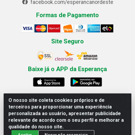
facebook.com/esperancanordeste
Formas de Pagamento
Site Seguro
Baixe já o APP da Esperança
O nosso site coleta cookies próprios e de
Esperança Nordeste - Rua Professor Caldas Filho, 291 -
terceiros para proporcionar uma experiência
Estância - Recife / PE CEP: 50771-335 - CNPJ
personalizada ao usuário, apresentar publicidade
03.666.136/0001-23
relevante de acordo com o seu perfil e melhorar a
qualidade do nosso site.
Aceitar
Negar não essenciais