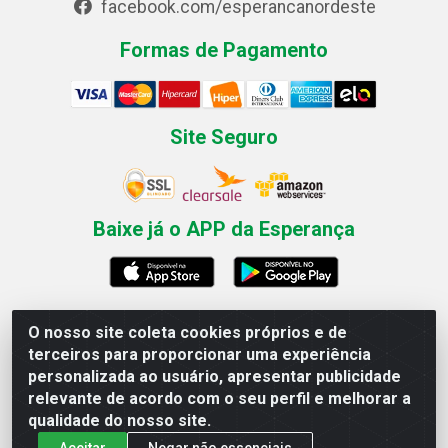
facebook.com/esperancanordeste
Formas de Pagamento
Site Seguro
Baixe já o APP da Esperança
O nosso site coleta cookies próprios e de
Esperança Nordeste - Rua Professor Caldas Filho, 291 -
terceiros para proporcionar uma experiência
Estância - Recife / PE CEP: 50771-335 - CNPJ
personalizada ao usuário, apresentar publicidade
03.666.136/0001-23
relevante de acordo com o seu perfil e melhorar a
qualidade do nosso site.
Aceitar
Negar não essenciais