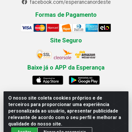
facebook.com/esperancanordeste
Formas de Pagamento
Site Seguro
Baixe já o APP da Esperança
O nosso site coleta cookies próprios e de
Esperança Nordeste - Rua Professor Caldas Filho, 291 -
terceiros para proporcionar uma experiência
Estância - Recife / PE CEP: 50771-335 - CNPJ
personalizada ao usuário, apresentar publicidade
03.666.136/0001-23
relevante de acordo com o seu perfil e melhorar a
qualidade do nosso site.
Aceitar
Negar não essenciais