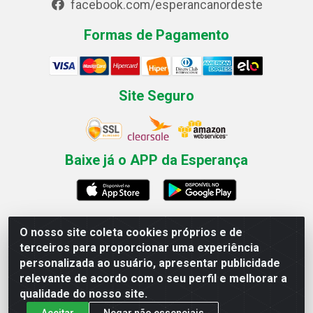
facebook.com/esperancanordeste
Formas de Pagamento
Site Seguro
Baixe já o APP da Esperança
O nosso site coleta cookies próprios e de
Esperança Nordeste - Rua Professor Caldas Filho, 291 -
terceiros para proporcionar uma experiência
Estância - Recife / PE CEP: 50771-335 - CNPJ
personalizada ao usuário, apresentar publicidade
03.666.136/0001-23
relevante de acordo com o seu perfil e melhorar a
qualidade do nosso site.
Aceitar
Negar não essenciais