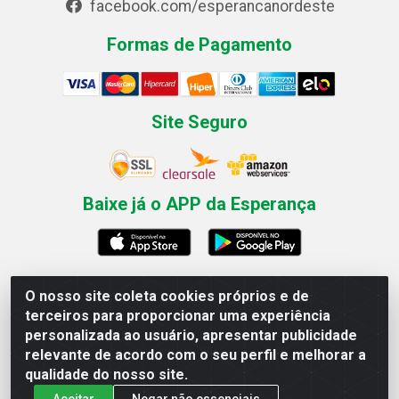
facebook.com/esperancanordeste
Formas de Pagamento
Site Seguro
Baixe já o APP da Esperança
O nosso site coleta cookies próprios e de
Esperança Nordeste - Rua Professor Caldas Filho, 291 -
terceiros para proporcionar uma experiência
Estância - Recife / PE CEP: 50771-335 - CNPJ
personalizada ao usuário, apresentar publicidade
03.666.136/0001-23
relevante de acordo com o seu perfil e melhorar a
qualidade do nosso site.
Aceitar
Negar não essenciais