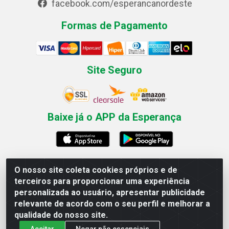
facebook.com/esperancanordeste
Formas de Pagamento
Site Seguro
Baixe já o APP da Esperança
O nosso site coleta cookies próprios e de
Esperança Nordeste - Rua Professor Caldas Filho, 291 -
terceiros para proporcionar uma experiência
Estância - Recife / PE CEP: 50771-335 - CNPJ
personalizada ao usuário, apresentar publicidade
03.666.136/0001-23
relevante de acordo com o seu perfil e melhorar a
qualidade do nosso site.
Aceitar
Negar não essenciais