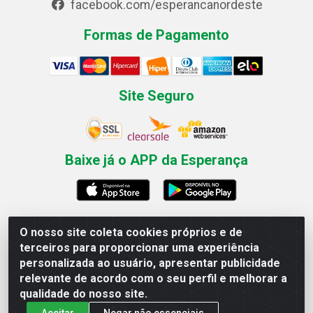
facebook.com/esperancanordeste
Formas de Pagamento
Site Seguro
Baixe já o APP da Esperança
O nosso site coleta cookies próprios e de
Esperança Nordeste - Rua Professor Caldas Filho, 291 -
terceiros para proporcionar uma experiência
Estância - Recife / PE CEP: 50771-335 - CNPJ
personalizada ao usuário, apresentar publicidade
03.666.136/0001-23
relevante de acordo com o seu perfil e melhorar a
qualidade do nosso site.
Aceitar
Negar não essenciais