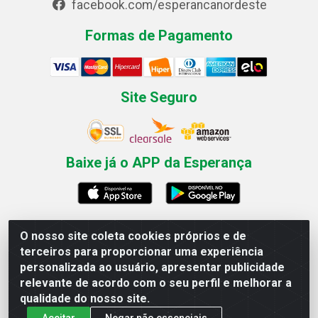
facebook.com/esperancanordeste
Formas de Pagamento
Site Seguro
Baixe já o APP da Esperança
O nosso site coleta cookies próprios e de
Esperança Nordeste - Rua Professor Caldas Filho, 291 -
terceiros para proporcionar uma experiência
Estância - Recife / PE CEP: 50771-335 - CNPJ
personalizada ao usuário, apresentar publicidade
03.666.136/0001-23
relevante de acordo com o seu perfil e melhorar a
qualidade do nosso site.
Aceitar
Negar não essenciais