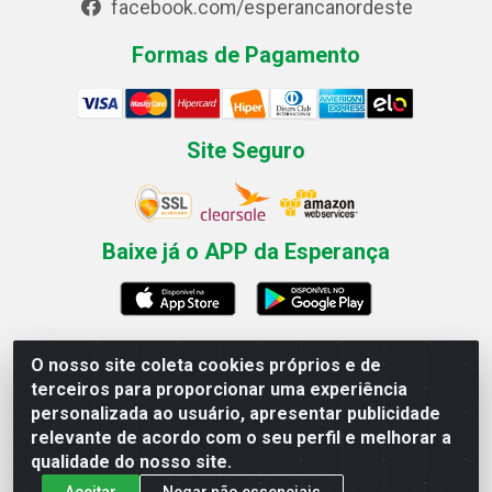
facebook.com/esperancanordeste
Formas de Pagamento
Site Seguro
Baixe já o APP da Esperança
O nosso site coleta cookies próprios e de
Esperança Nordeste - Rua Professor Caldas Filho, 291 -
terceiros para proporcionar uma experiência
Estância - Recife / PE CEP: 50771-335 - CNPJ
personalizada ao usuário, apresentar publicidade
03.666.136/0001-23
relevante de acordo com o seu perfil e melhorar a
qualidade do nosso site.
Aceitar
Negar não essenciais